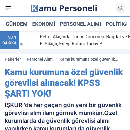
GÜNDEM
EKONOMI
PERSONEL ALIMI
POLITIKA
bitti,
Petrol Akışında Tarihi Dönemeç: Bağdat ve Erbi
SON
DAKİKA
aray maç
El Sıkıştı, Enerji Rotası Türkiye!
Haberler
Personel Alımı
Kamu kurumuna özel güvenlik
görevlisi alınacak! KPSS ŞARTI
Kamu kurumuna özel güvenlik
YOK!
görevlisi alınacak! KPSS
ŞARTI YOK!
İŞKUR 'da her geçen gün yeni bir güvenlik
görevlisi alım ilanı görmek mümkün.Özel
kurumlarda da güvenlik görevlisi alımı
yapılırken kamu kurumları da güvenlik