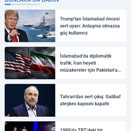
Trump'tan İslamabad öncesi
sert uyarı: Anlaşma olmazsa
güç kullanırız
İslamabad'da diplomatik
trafik: İran heyeti
müzakereler için Pakistan'a
ulaştı
Tahran’dan sert çıkış: Galibaf
ateşkes kapısını kapattı
1999'da TRT'deki bir