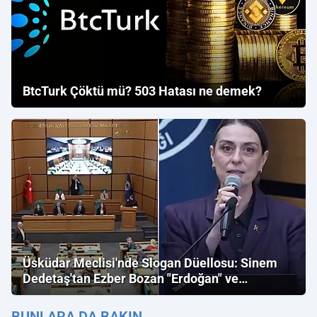
BtcTurk Çöktü mü? 503 Hatası ne demek?
Üsküdar Meclisi'nde Slogan Düellosu: Sinem
Dedetaş'tan Ezber Bozan "Erdoğan" ve
"İmamoğlu" Çıkışı!
BUNLARA DA BAKIN