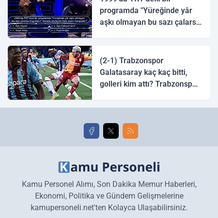
programda "Yüreğinde yâr
aşkı olmayan bu sazı çalarsa
tingirdatır" sözünü söyleyen
halk ozanı hangisidir?
(2-1) Trabzonspor
Galatasaray kaç kaç bitti,
golleri kim attı? Trabzonspor
Galatasaray maç özeti ve
golleri!
Kamu Personel Alımı, Son Dakika Memur Haberleri,
Ekonomi, Politika ve Gündem Gelişmelerine
kamupersoneli.net'ten Kolayca Ulaşabilirsiniz.