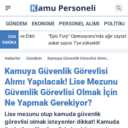
GÜNDEM
EKONOMI
PERSONEL ALIMI
POLITIKA
ağdat ve Erbil
"Epic Fury" Operasyonu’nda ağır zayiat: AB
SON
DAKİKA
asker sayısı 7’ye yükseldi!
Haberler
Gündem
Kamuya Güvenlik Görevlisi Alımı
Yapılacak! Lise Mezunu Güvenlik
Kamuya Güvenlik Görevlisi
Görevlisi Olmak İçin Ne Yapmak
Gerekiyor?
Alımı Yapılacak! Lise Mezunu
Güvenlik Görevlisi Olmak İçin
Ne Yapmak Gerekiyor?
Lise mezunu olup kamuda güvenlik
görevlisi olmak isteyenler dikkat! Kamuda