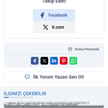
Takip Edin!
Facebook
X.com
Kamu Personeli
İlk Yorum Yazan Sen Ol!
İLGINIZI ÇEKEBILIR
BtcTurk Çöktü mü? 503 Hatası ne demek?