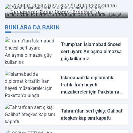
Üsküdar Meclisi'nde Slogan Düellosu: Sinem
Dedetaş'tan Ezber Bozan "Erdoğan" ve
"İmamoğlu" Çıkışı!
BUNLARA DA BAKIN
Trump'tan İslamabad öncesi
sert uyarı: Anlaşma olmazsa
güç kullanırız
İslamabad'da diplomatik
trafik: İran heyeti
müzakereler için Pakistan'a
ulaştı
Tahran’dan sert çıkış: Galibaf
ateşkes kapısını kapattı