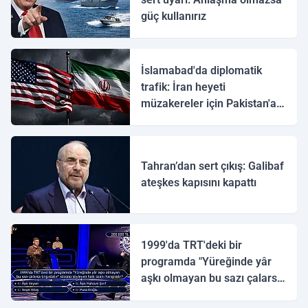
güç kullanırız
İslamabad'da diplomatik
trafik: İran heyeti
müzakereler için Pakistan'a
ulaştı
Tahran’dan sert çıkış: Galibaf
ateşkes kapısını kapattı
1999'da TRT'deki bir
programda "Yüreğinde yâr
aşkı olmayan bu sazı çalarsa
tingirdatır" sözünü söyleyen