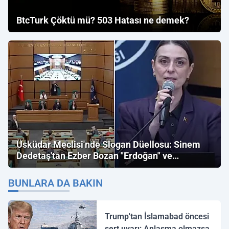
BtcTurk Çöktü mü? 503 Hatası ne demek?
Üsküdar Meclisi'nde Slogan Düellosu: Sinem
Dedetaş'tan Ezber Bozan "Erdoğan" ve
"İmamoğlu" Çıkışı!
BUNLARA DA BAKIN
Trump'tan İslamabad öncesi
sert uyarı: Anlaşma olmazsa