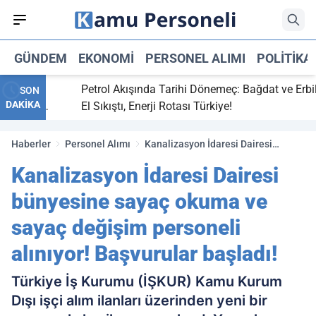
GÜNDEM
EKONOMI
PERSONEL ALIMI
POLITIKA
tti,
Petrol Akışında Tarihi Dönemeç: Bağdat ve Erbil
SON
DAKİKA
ay maç
El Sıkıştı, Enerji Rotası Türkiye!
Haberler
Personel Alımı
Kanalizasyon İdaresi Dairesi
bünyesine sayaç okuma ve sayaç
Kanalizasyon İdaresi Dairesi
değişim personeli alınıyor!
Başvurular başladı!
bünyesine sayaç okuma ve
sayaç değişim personeli
alınıyor! Başvurular başladı!
Türkiye İş Kurumu (İŞKUR) Kamu Kurum
Dışı işçi alım ilanları üzerinden yeni bir