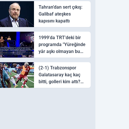
Tahran’dan sert çıkış:
Galibaf ateşkes
kapısını kapattı
1999'da TRT'deki bir
programda "Yüreğinde
yâr aşkı olmayan bu
sazı çalarsa tingirdatır"
sözünü söyleyen halk
(2-1) Trabzonspor
ozanı hangisidir?
Galatasaray kaç kaç
bitti, golleri kim attı?
Trabzonspor
Galatasaray maç özeti
ve golleri!