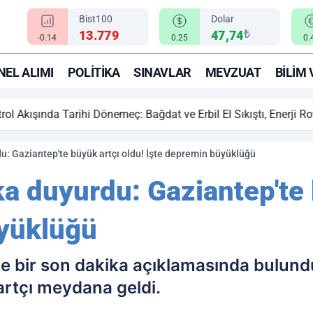
Bist100
Dolar
₺
13.779
47,74
-0.14
0.25
0.
EL ALIMI
POLITIKA
SINAVLAR
MEVZUAT
BILIM 
ihi Dönemeç: Bağdat ve Erbil El Sıkıştı, Enerji Rotası Türkiye!
du: Gaziantep'te büyük artçı oldu! İşte depremin büyüklüğü
ka duyurdu: Gaziantep'te 
üyüklüğü
ce bir son dakika açıklamasında bulun
artçı meydana geldi.