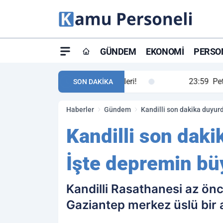
GÜNDEM
EKONOMI
PERSON
ay maç özeti ve golleri!
23:59
Petrol Akışında Tar
SON DAKİKA
Haberler
Gündem
Kandilli son dakika duyur
Kandilli son daki
İşte depremin b
Kandilli Rasathanesi az ön
Gaziantep merkez üslü bir 