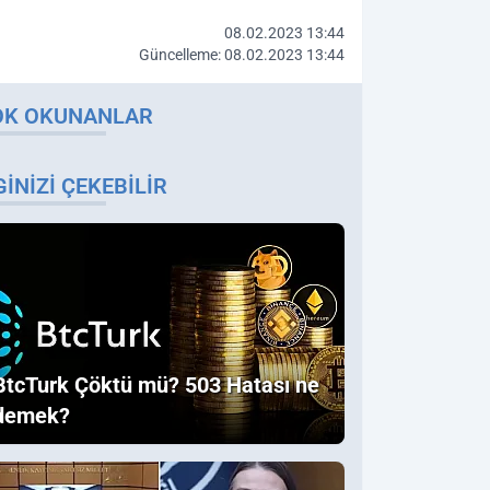
08.02.2023 13:44
Güncelleme: 08.02.2023 13:44
OK OKUNANLAR
GINIZI ÇEKEBILIR
BtcTurk Çöktü mü? 503 Hatası ne
demek?