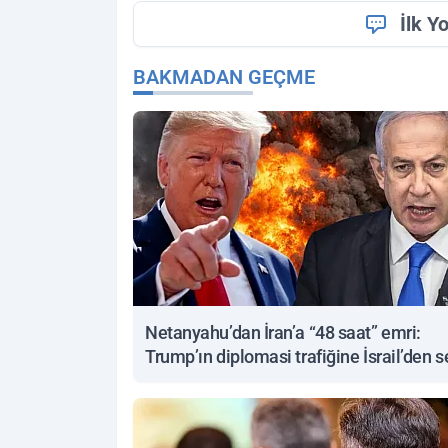
İlk Y
BAKMADAN GEÇME
Netanyahu’dan İran’a “48 saat” emri:
Trump’ın diplomasi trafiğine İsrail’den s
yanıt