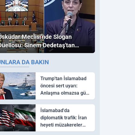
Üsküdar Meclisi'nde Slogan
Düellosu: Sinem Dedetaş'tan
Ezber Bozan "Erdoğan" ve
UNLARA DA BAKIN
"İmamoğlu" Çıkışı!
Trump'tan İslamabad
öncesi sert uyarı:
Anlaşma olmazsa güç
kullanırız
İslamabad'da
diplomatik trafik: İran
heyeti müzakereler
için Pakistan'a ulaştı