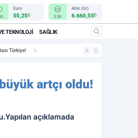
Euro
Altın (Gr)
₺
₺
55,25
6.660,55
43
2.59
VE TEKNOLOJI
SAĞLIK
00:12
"Epic Fury" Operasy
büyük artçı oldu!
du.Yapılan açıklamada