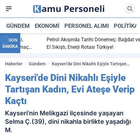
GÜNDEM
EKONOMI
PERSONEL ALIMI
POLITIKA
ç bitti,
Petrol Akışında Tarihi Dönemeç: Bağdat ve Erb
SON
DAKİKA
asaray maç
El Sıkıştı, Enerji Rotası Türkiye!
Haberler
Gündem
Kayseri'de Dini Nikahlı Eşiyle Tartışan
Kadın, Evi Ateşe Verip Kaçtı
Kayseri'de Dini Nikahlı Eşiyle
Tartışan Kadın, Evi Ateşe Verip
Kaçtı
Kayseri'nin Melikgazi ilçesinde yaşayan
Selma Ç.(39), dini nikahla birlikte yaşadığı
M.