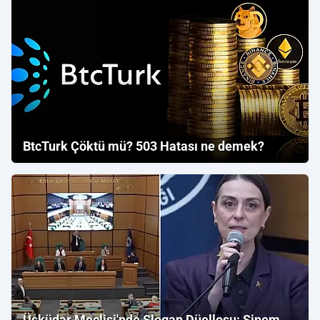
BtcTurk Çöktü mü? 503 Hatası ne demek?
Üsküdar Meclisi'nde Slogan Düellosu: Sinem