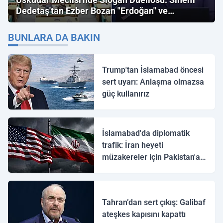
Dedetaş'tan Ezber Bozan "Erdoğan" ve
"İmamoğlu" Çıkışı!
BUNLARA DA BAKIN
Trump'tan İslamabad öncesi
sert uyarı: Anlaşma olmazsa
güç kullanırız
İslamabad'da diplomatik
trafik: İran heyeti
müzakereler için Pakistan'a
ulaştı
Tahran’dan sert çıkış: Galibaf
ateşkes kapısını kapattı