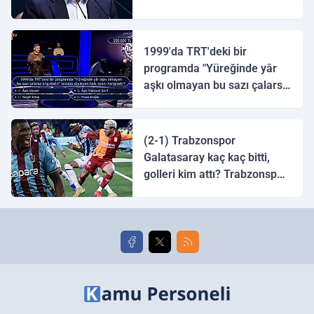
1999'da TRT'deki bir
programda "Yüreğinde yâr
aşkı olmayan bu sazı çalarsa
tingirdatır" sözünü söyleyen
halk ozanı hangisidir?
(2-1) Trabzonspor
Galatasaray kaç kaç bitti,
golleri kim attı? Trabzonspor
Galatasaray maç özeti ve
golleri!