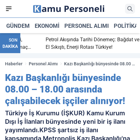
GÜNDEM
EKONOMI
PERSONEL ALIMI
POLITIKA
 bitti,
Petrol Akışında Tarihi Dönemeç: Bağdat ve Erb
SON
DAKİKA
asaray maç
El Sıkıştı, Enerji Rotası Türkiye!
Haberler
Personel Alımı
Kazı Başkanlığı bünyesinde 08.00 –
18.00 arasında çalışabilecek işçiler
Kazı Başkanlığı bünyesinde
alınıyor!
08.00 – 18.00 arasında
çalışabilecek işçiler alınıyor!
Türkiye İş Kurumu (İŞKUR) Kamu Kurum
Dışı İş İlanları bünyesinde yeni bir iş ilanı
yayımlandı.KPSS şartsız iş ilanı
kapsamında Metropolis Kazı Başkanlığı'na