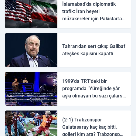
İslamabad'da diplomatik
trafik: İran heyeti
müzakereler için Pakistan'a
ulaştı
Tahran’dan sert çıkış: Galibaf
ateşkes kapısını kapattı
1999'da TRT'deki bir
programda "Yüreğinde yâr
aşkı olmayan bu sazı çalarsa
tingirdatır" sözünü söyleyen
halk ozanı hangisidir?
(2-1) Trabzonspor
Galatasaray kaç kaç bitti,
golleri kim attı? Trabzonspor