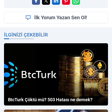
İlk Yorum Yazan Sen Ol!
İLGINIZI ÇEKEBILIR
BtcTurk Çöktü mü? 503 Hatası ne demek?