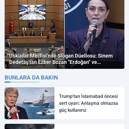
Üsküdar Meclisi'nde Slogan Düellosu: Sinem
Dedetaş'tan Ezber Bozan "Erdoğan" ve
"İmamoğlu" Çıkışı!
BUNLARA DA BAKIN
Trump'tan İslamabad öncesi
sert uyarı: Anlaşma olmazsa
güç kullanırız