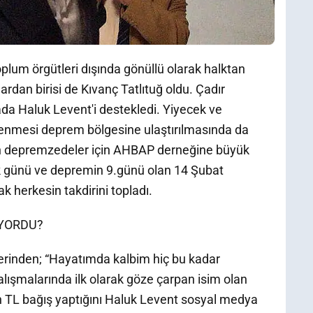
oplum örgütleri dışında gönüllü olarak halktan
rdan birisi de Kıvanç Tatlıtuğ oldu. Çadır
da Haluk Levent'i destekledi. Yiyecek ve
üklenmesi deprem bölgesine ulaştırılmasında da
'un depremzedeler için AHBAP derneğine büyük
ilk günü ve depremin 9.günü olan 14 Şubat
k herkesin takdirini topladı.
IYORDU?
erinden; “Hayatımda kalbim hiç bu kadar
lışmalarında ilk olarak göze çarpan isim olan
in TL bağış yaptığını Haluk Levent sosyal medya