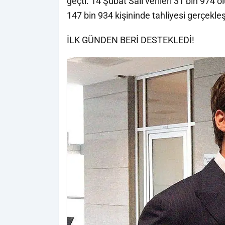
geçti. 14 Şubat Salı verileri 31 bin 974 
147 bin 934 kişininde tahliyesi gerçekleşt
İLK GÜNDEN BERİ DESTEKLEDİ!