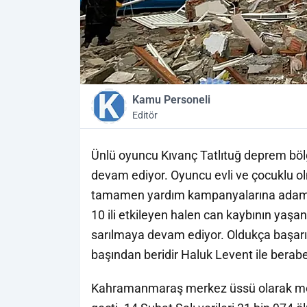
Kamu Personeli
Editör
Ünlü oyuncu Kıvanç Tatlıtuğ deprem bö
devam ediyor. Oyuncu evli ve çocuklu o
tamamen yardım kampanyalarına adamı
10 ili etkileyen halen can kaybının yaşa
sarılmaya devam ediyor. Oldukça başarıl
başından beridir Haluk Levent ile berabe
Kahramanmaraş merkez üssü olarak me