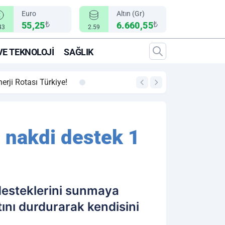
Euro
Altın (Gr)
₺
₺
55,25
6.660,55
43
2.59
VE TEKNOLOJI
SAĞLIK
00:12
"Epic Fury" Operasy
 nakdi destek 1
desteklerini sunmaya
nı durdurarak kendisini