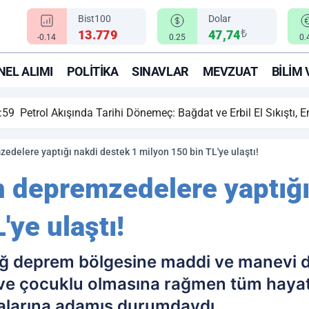
Bist100
Dolar
₺
13.779
47,74
-0.14
0.25
0.
EL ALIMI
POLITIKA
SINAVLAR
MEVZUAT
BILIM 
ihi Dönemeç: Bağdat ve Erbil El Sıkıştı, Enerji Rotası Türkiye!
zedelere yaptığı nakdi destek 1 milyon 150 bin TL'ye ulaştı!
un depremzedelere yaptığı
'ye ulaştı!
uğ deprem bölgesine maddi ve manevi 
ve çocuklu olmasına rağmen tüm hayatı
larına adamış durumdaydı.