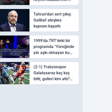
için Pakistan'a ulaştı
Tahran’dan sert çıkış:
Galibaf ateşkes
kapısını kapattı
1999'da TRT'deki bir
programda "Yüreğinde
yâr aşkı olmayan bu
sazı çalarsa tingirdatır"
sözünü söyleyen halk
(2-1) Trabzonspor
ozanı hangisidir?
Galatasaray kaç kaç
bitti, golleri kim attı?
Trabzonspor
Galatasaray maç özeti
ve golleri!