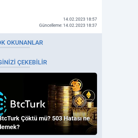
14.02.2023 18:57
Güncelleme: 14.02.2023 18:37
OK OKUNANLAR
GINIZI ÇEKEBILIR
BtcTurk Çöktü mü? 503 Hatası ne
demek?