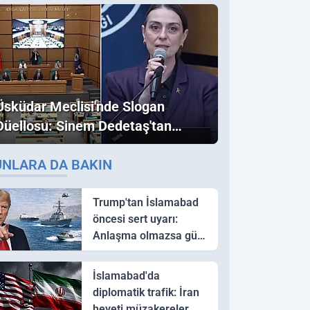
Üsküdar Meclisi'nde Slogan
Düellosu: Sinem Dedetaş'tan
Ezber Bozan "Erdoğan" ve
UNLARA DA BAKIN
"İmamoğlu" Çıkışı!
Trump'tan İslamabad
öncesi sert uyarı:
Anlaşma olmazsa güç
kullanırız
İslamabad'da
diplomatik trafik: İran
heyeti müzakereler