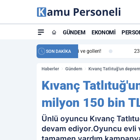
GÜNDEM
EKONOMI
PERSON
ay maç özeti ve golleri!
23:59
Petrol Akışında Tar
SON DAKİKA
Haberler
Gündem
Kıvanç Tatlıtuğ'un deprem
Kıvanç Tatlıtuğ'
milyon 150 bin TL
Ünlü oyuncu Kıvanç Tatlıt
devam ediyor.Oyuncu evli 
tamamen yardım kampanya