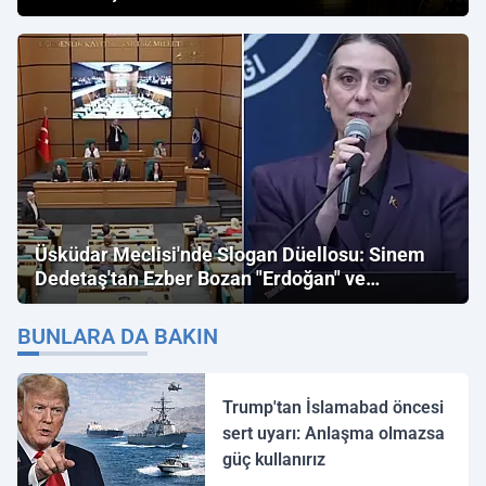
Üsküdar Meclisi'nde Slogan Düellosu: Sinem
Dedetaş'tan Ezber Bozan "Erdoğan" ve
"İmamoğlu" Çıkışı!
BUNLARA DA BAKIN
Trump'tan İslamabad öncesi
sert uyarı: Anlaşma olmazsa
güç kullanırız