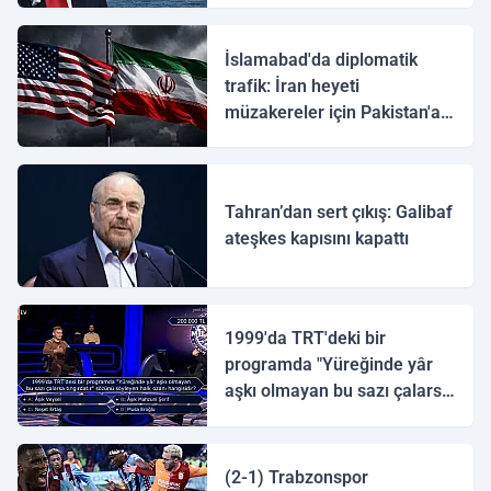
İslamabad'da diplomatik
trafik: İran heyeti
müzakereler için Pakistan'a
ulaştı
Tahran’dan sert çıkış: Galibaf
ateşkes kapısını kapattı
1999'da TRT'deki bir
programda "Yüreğinde yâr
aşkı olmayan bu sazı çalarsa
tingirdatır" sözünü söyleyen
halk ozanı hangisidir?
(2-1) Trabzonspor