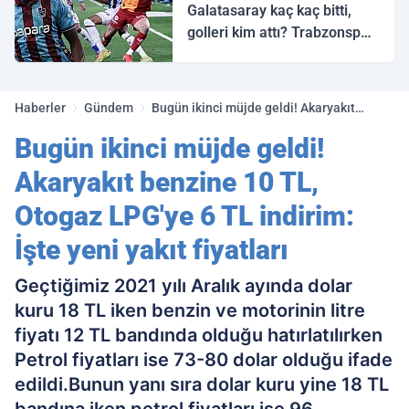
Galatasaray kaç kaç bitti,
golleri kim attı? Trabzonspor
Galatasaray maç özeti ve
golleri!
Haberler
Gündem
Bugün ikinci müjde geldi! Akaryakıt
benzine 10 TL, Otogaz LPG'ye 6 TL
Bugün ikinci müjde geldi!
indirim: İşte yeni yakıt fiyatları
Akaryakıt benzine 10 TL,
Otogaz LPG'ye 6 TL indirim:
İşte yeni yakıt fiyatları
Geçtiğimiz 2021 yılı Aralık ayında dolar
kuru 18 TL iken benzin ve motorinin litre
fiyatı 12 TL bandında olduğu hatırlatılırken
Petrol fiyatları ise 73-80 dolar olduğu ifade
edildi.Bunun yanı sıra dolar kuru yine 18 TL