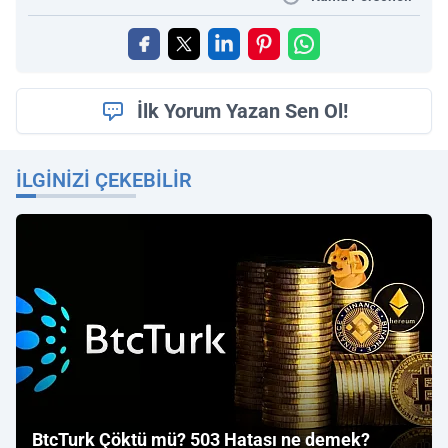
İlk Yorum Yazan Sen Ol!
İLGINIZI ÇEKEBILIR
BtcTurk Çöktü mü? 503 Hatası ne demek?