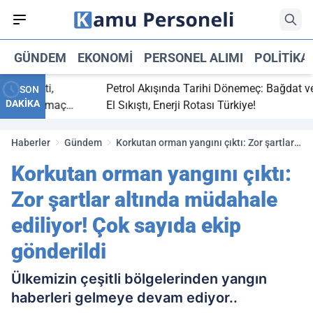
GÜNDEM
EKONOMI
PERSONEL ALIMI
POLITIKA
 bitti,
Petrol Akışında Tarihi Dönemeç: Bağdat ve Erbi
SON
DAKİKA
saray maç
El Sıkıştı, Enerji Rotası Türkiye!
Haberler
Gündem
Korkutan orman yangını çıktı: Zor şartlar
altında müdahale ediliyor! Çok sayıda
Korkutan orman yangını çıktı:
ekip gönderildi
Zor şartlar altında müdahale
ediliyor! Çok sayıda ekip
gönderildi
Ülkemizin çeşitli bölgelerinden yangın
haberleri gelmeye devam ediyor..