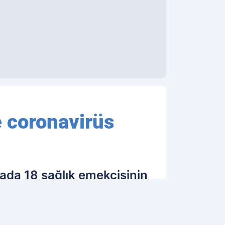
 coronavirüs
ada 18 sağlık emekçisinin
ınla mücadelede başarı veya