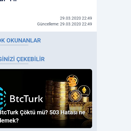
29.03.2020 22:49
Güncelleme: 29.03.2020 22:49
OK OKUNANLAR
GINIZI ÇEKEBILIR
BtcTurk Çöktü mü? 503 Hatası ne
demek?