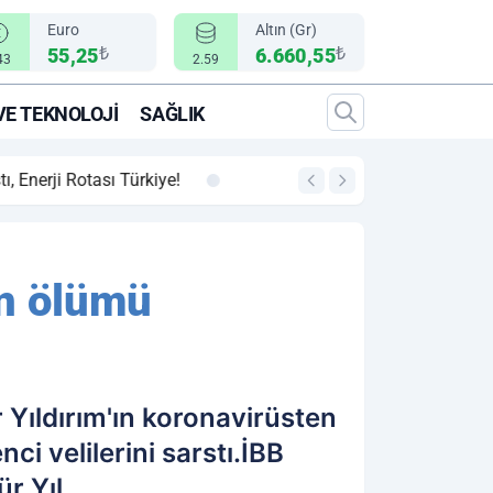
Euro
Altın (Gr)
₺
₺
55,25
6.660,55
43
2.59
VE TEKNOLOJI
SAĞLIK
00:12
"Epic Fury" Operasy
in ölümü
Yıldırım'ın koronavirüsten
ci velilerini sarstı.İBB
r Yıl