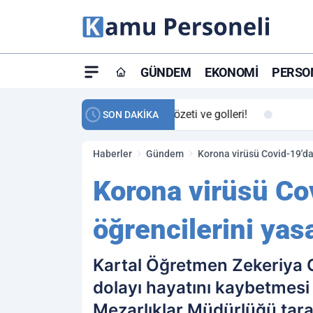
GÜNDEM
EKONOMI
PERSON
ay maç özeti ve golleri!
23:59
Petrol Akışında Tar
SON DAKİKA
Haberler
Gündem
Korona virüsü Covid-19'da
Korona virüsü Co
öğrencilerini yas
Kartal Öğretmen Zekeriya G
dolayı hayatını kaybetmesi h
Mezarlıklar Müdürlüğü taraf