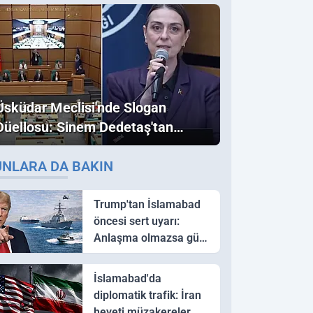
Üsküdar Meclisi'nde Slogan
Düellosu: Sinem Dedetaş'tan
Ezber Bozan "Erdoğan" ve
UNLARA DA BAKIN
"İmamoğlu" Çıkışı!
Trump'tan İslamabad
öncesi sert uyarı:
Anlaşma olmazsa güç
kullanırız
İslamabad'da
diplomatik trafik: İran
heyeti müzakereler