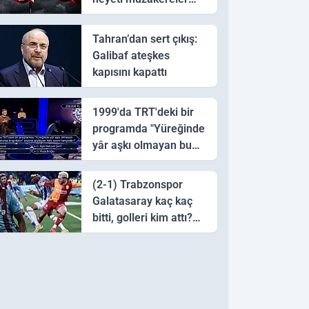
için Pakistan'a ulaştı
Tahran’dan sert çıkış:
Galibaf ateşkes
kapısını kapattı
1999'da TRT'deki bir
programda "Yüreğinde
yâr aşkı olmayan bu
sazı çalarsa tingirdatır"
sözünü söyleyen halk
(2-1) Trabzonspor
ozanı hangisidir?
Galatasaray kaç kaç
bitti, golleri kim attı?
Trabzonspor
Galatasaray maç özeti
ve golleri!