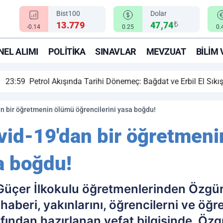
Bist100
Dolar
₺
13.779
47,74
-0.14
0.25
0.
EL ALIMI
POLITIKA
SINAVLAR
MEVZUAT
BILIM 
ihi Dönemeç: Bağdat ve Erbil El Sıkıştı, Enerji Rotası Türkiye!
n bir öğretmenin ölümü öğrencilerini yasa boğdu!
vid-19'dan bir öğretmen
a boğdu!
üçer İlkokulu öğretmenlerinden Özgür 
aberi, yakınlarını, öğrencilerni ve öğren
ından hazırlanan vefat bilgisinde, Özgü