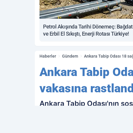
Petrol Akışında Tarihi Dönemeç: Bağdat
ve Erbil El Sıkıştı, Enerji Rotası Türkiye!
Haberler
Gündem
Ankara Tabip Odası 18 sağ
Ankara Tabip Oda
vakasına rastlandı
Ankara Tabip Odası'nın so
coronavirüs testlerinin pozi
başarısızlığın ilk Ankara'da p