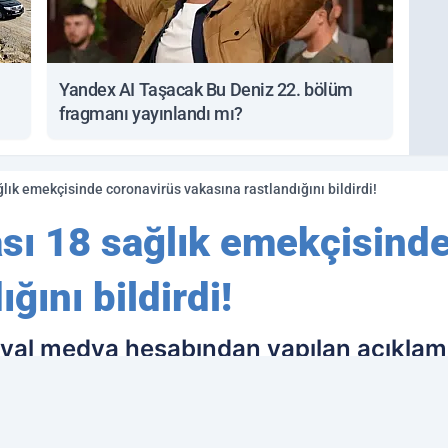
Yandex AI Taşacak Bu Deniz 22. bölüm
fragmanı yayınlandı mı?
lık emekçisinde coronavirüs vakasına rastlandığını bildirdi!
sı 18 sağlık emekçisinde
ğını bildirdi!
syal medya hesabından yapılan açıklam
tif çıktığı bildirildi.Açıklamada, 'Salg
cr testleri pozitif 17 ve bir de hızlı te