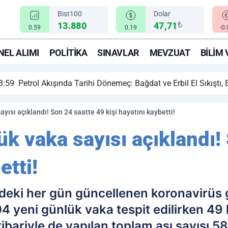
Bist100
Dolar
₺
13.880
47,71
0.59
0.19
-0
EL ALIMI
POLITIKA
SINAVLAR
MEVZUAT
BILIM 
ihi Dönemeç: Bağdat ve Erbil El Sıkıştı, Enerji Rotası Türkiye!
yısı açıklandı! Son 24 saatte 49 kişi hayatını kaybetti!
k vaka sayısı açıklandı!
etti!
sindeki her gün güncellenen koronavirüs
4 yeni günlük vaka tespit edilirken 49 k
bariyle de yapılan toplam aşı sayısı 5