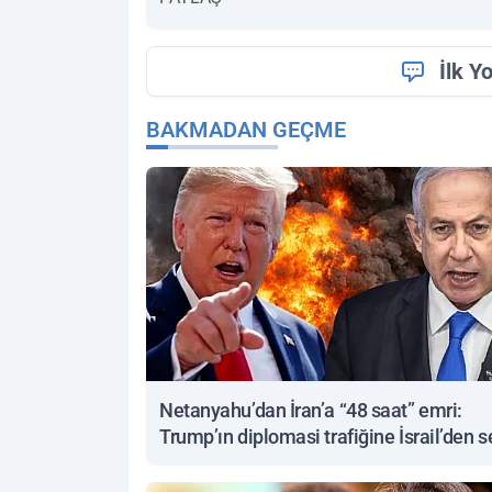
İlk Y
BAKMADAN GEÇME
Netanyahu’dan İran’a “48 saat” emri:
Trump’ın diplomasi trafiğine İsrail’den s
yanıt