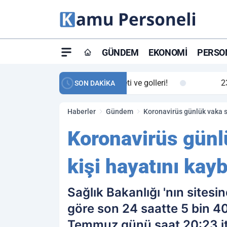
GÜNDEM
EKONOMI
PERSON
ay maç özeti ve golleri!
23:59
Petrol Akışında Tar
SON DAKİKA
Haberler
Gündem
Koronavirüs günlük vaka sa
Koronavirüs günlü
kişi hayatını kayb
Sağlık Bakanlığı 'nın site
göre son 24 saatte 5 bin 40
Temmuz günü saat 20:23 iti