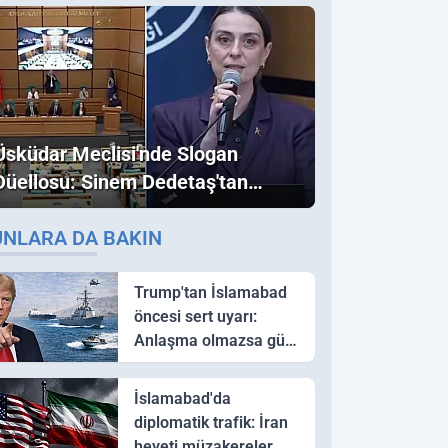
Üsküdar Meclisi'nde Slogan
Düellosu: Sinem Dedetaş'tan
Ezber Bozan "Erdoğan" ve
UNLARA DA BAKIN
"İmamoğlu" Çıkışı!
Trump'tan İslamabad
öncesi sert uyarı:
Anlaşma olmazsa güç
kullanırız
İslamabad'da
diplomatik trafik: İran
heyeti müzakereler