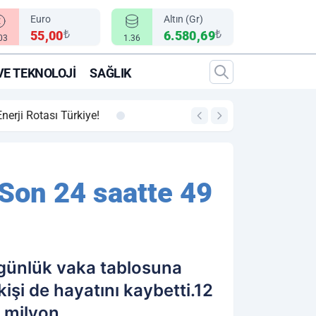
Euro
Altın (Gr)
₺
₺
55,00
6.580,69
.03
1.36
VE TEKNOLOJI
SAĞLIK
00:12
"Epic Fury" Operasy
 Son 24 saatte 49
 günlük vaka tablosuna
işi de hayatını kaybetti.12
8 milyon