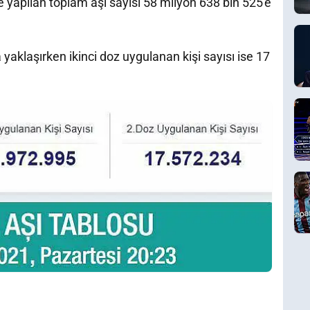
 yapılan toplam aşı sayısı 58 milyon 638 bin 525'e
a yaklaşırken ikinci doz uygulanan kişi sayısı ise 17