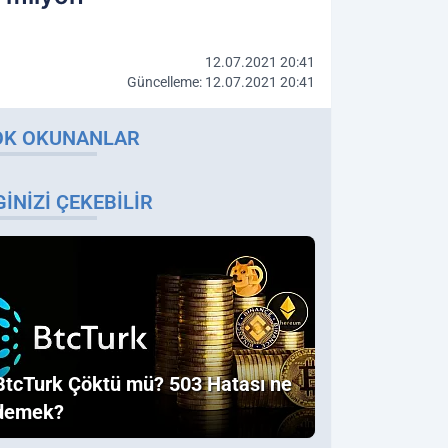
12.07.2021 20:41
Güncelleme: 12.07.2021 20:41
OK OKUNANLAR
GINIZI ÇEKEBILIR
BtcTurk Çöktü mü? 503 Hatası ne
demek?