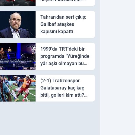
için Pakistan'a ulaştı
Tahran’dan sert çıkış:
Galibaf ateşkes
kapısını kapattı
1999'da TRT'deki bir
programda "Yüreğinde
yâr aşkı olmayan bu
sazı çalarsa tingirdatır"
sözünü söyleyen halk
(2-1) Trabzonspor
ozanı hangisidir?
Galatasaray kaç kaç
bitti, golleri kim attı?
Trabzonspor
Galatasaray maç özeti
ve golleri!