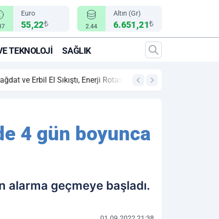
Euro
Altın (Gr)
₺
₺
55,22
6.651,21
37
2.44
VE TEKNOLOJI
SAĞLIK
00:12
"Epic Fury" Operas
ede 4 gün boyunca
en alarma geçmeye başladı.
01.09.2022 21:38