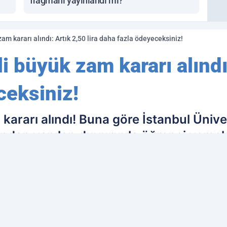
fragmanı yayınlandı mı?
zam kararı alındı: Artık 2,50 lira daha fazla ödeyeceksiniz!
i büyük zam kararı alındı:
ceksiniz!
 kararı alındı! Buna göre İstanbul Ünive
fından yapılan duyuruyla öğrenci yemek
anbul Üniversitesi Sağlık Kültür ve Spo
ih edilen kaynak olarak ekleyin!
Ç