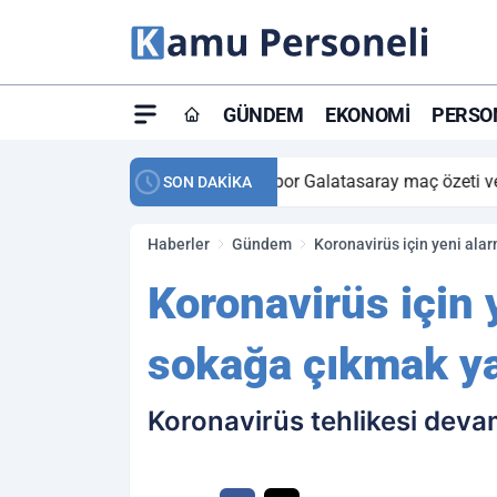
GÜNDEM
EKONOMI
PERSON
ay maç özeti ve golleri!
23:59
Petrol Akışında Tar
SON DAKİKA
Haberler
Gündem
Koronavirüs için yeni ala
Koronavirüs için 
sokağa çıkmak ya
Koronavirüs tehlikesi deva