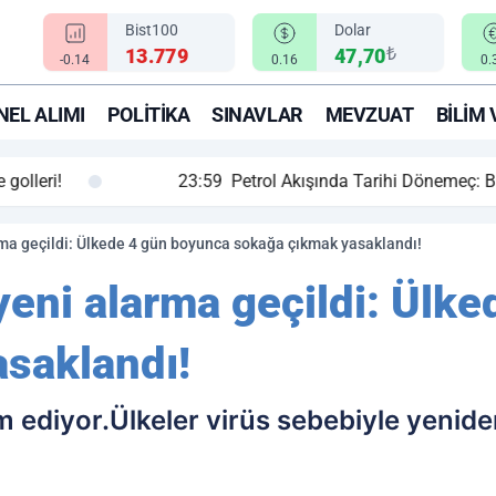
Bist100
Dolar
₺
13.779
47,70
-0.14
0.16
0.
EL ALIMI
POLITIKA
SINAVLAR
MEVZUAT
BILIM 
ihi Dönemeç: Bağdat ve Erbil El Sıkıştı, Enerji Rotası Türkiye!
rma geçildi: Ülkede 4 gün boyunca sokağa çıkmak yasaklandı!
yeni alarma geçildi: Ülk
saklandı!
m ediyor.Ülkeler virüs sebebiyle yenid