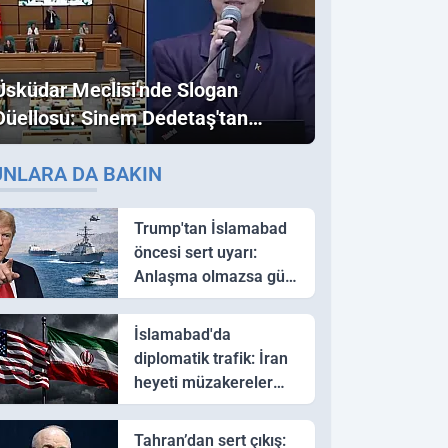
Üsküdar Meclisi'nde Slogan
Düellosu: Sinem Dedetaş'tan
Ezber Bozan "Erdoğan" ve
UNLARA DA BAKIN
"İmamoğlu" Çıkışı!
Trump'tan İslamabad
öncesi sert uyarı:
Anlaşma olmazsa güç
kullanırız
İslamabad'da
diplomatik trafik: İran
heyeti müzakereler
için Pakistan'a ulaştı
Tahran’dan sert çıkış: