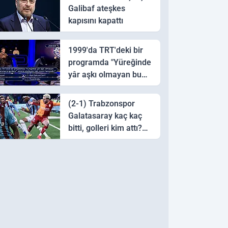
Galibaf ateşkes
kapısını kapattı
1999'da TRT'deki bir
programda "Yüreğinde
yâr aşkı olmayan bu
sazı çalarsa tingirdatır"
sözünü söyleyen halk
(2-1) Trabzonspor
ozanı hangisidir?
Galatasaray kaç kaç
bitti, golleri kim attı?
Trabzonspor
Galatasaray maç özeti
ve golleri!