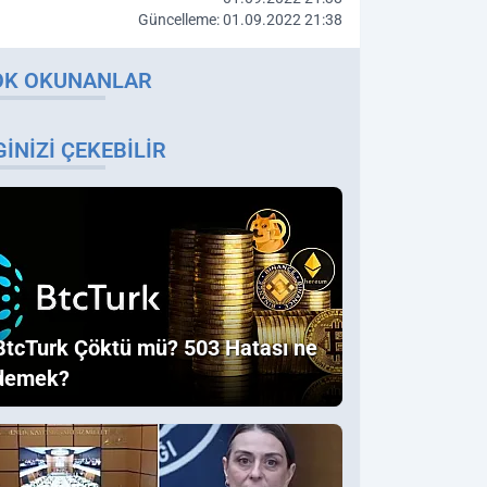
Güncelleme: 01.09.2022 21:38
OK OKUNANLAR
GINIZI ÇEKEBILIR
BtcTurk Çöktü mü? 503 Hatası ne
demek?