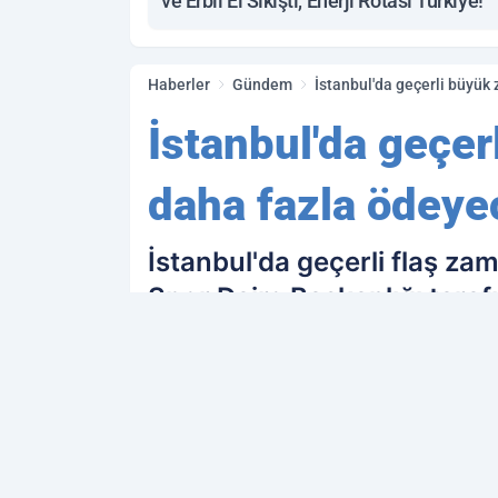
ve Erbil El Sıkıştı, Enerji Rotası Türkiye!
Haberler
Gündem
İstanbul'da geçerli büyük 
İstanbul'da geçerl
daha fazla ödeye
İstanbul'da geçerli flaş zam
Spor Daire Başkanlığı tara
zam yapıldığı açıklandı.İst
PAYLAŞ
Kamu Personeli
kaynağını Google'da terc