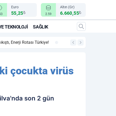
Euro
Altın (Gr)
₺
₺
55,25
6.660,55
43
2.59
VE TEKNOLOJI
SAĞLIK
00:12
"Epic Fury" Operasy
ki çocukta virüs
Silva'nda son 2 gün