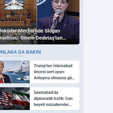
Üsküdar Meclisi'nde Slogan
Düellosu: Sinem Dedetaş'tan
Ezber Bozan "Erdoğan" ve
UNLARA DA BAKIN
"İmamoğlu" Çıkışı!
Trump'tan İslamabad
öncesi sert uyarı:
Anlaşma olmazsa güç
kullanırız
İslamabad'da
diplomatik trafik: İran
heyeti müzakereler
için Pakistan'a ulaştı