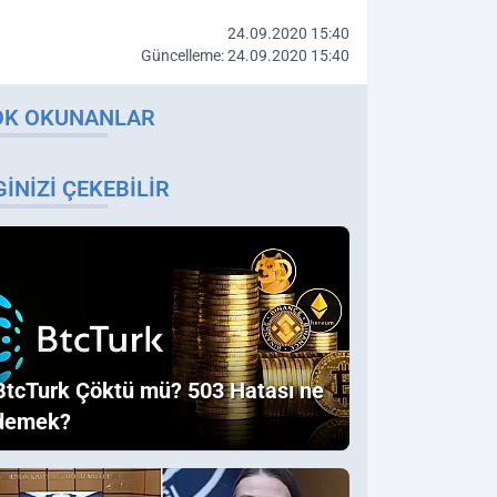
24.09.2020 15:40
Güncelleme: 24.09.2020 15:40
OK OKUNANLAR
GINIZI ÇEKEBILIR
BtcTurk Çöktü mü? 503 Hatası ne
demek?