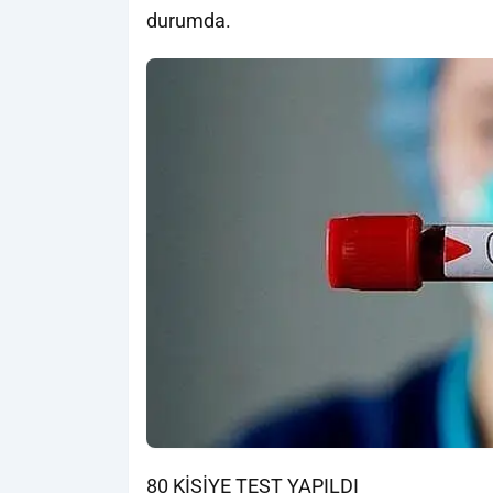
durumda.
80 KİŞİYE TEST YAPILDI