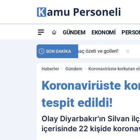
GÜNDEM
EKONOMI
PERSON
ay maç özeti ve golleri!
23:59
Petrol Akışında Tar
SON DAKİKA
Haberler
Gündem
Koronavirüste korkutan olay
Koronavirüste kor
tespit edildi!
Olay Diyarbakır'ın Silvan i
içerisinde 22 kişide koronav