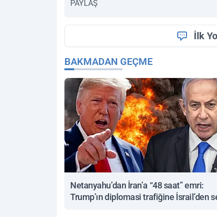
PAYLAŞ
İlk Y
BAKMADAN GEÇME
Netanyahu’dan İran’a “48 saat” emri:
Trump’ın diplomasi trafiğine İsrail’den s
yanıt