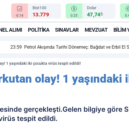
Bist100
Dolar
₺
13.779
47,74
-0.14
0.25
0.
EL ALIMI
POLITIKA
SINAVLAR
MEVZUAT
BILIM 
ihi Dönemeç: Bağdat ve Erbil El Sıkıştı, Enerji Rotası Türkiye!
! 1 yaşındaki iki çocukta virüs tespit edildi!
kutan olay! 1 yaşındaki i
lçesinde gerçekleşti.Gelen bilgiye göre 
irüs tespit edildi.