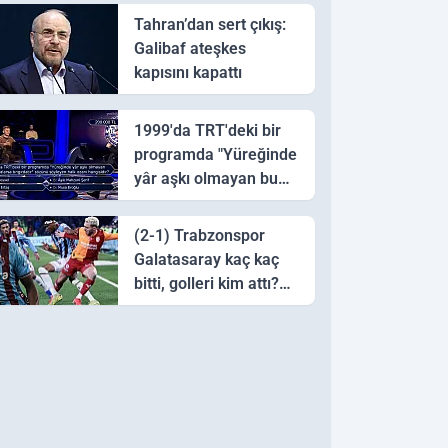
Tahran’dan sert çıkış:
Galibaf ateşkes
kapısını kapattı
1999'da TRT'deki bir
programda "Yüreğinde
yâr aşkı olmayan bu
sazı çalarsa tingirdatır"
sözünü söyleyen halk
(2-1) Trabzonspor
ozanı hangisidir?
Galatasaray kaç kaç
bitti, golleri kim attı?
Trabzonspor
Galatasaray maç özeti
ve golleri!