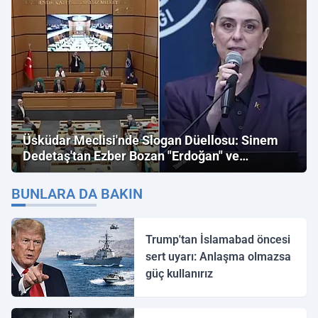
Üsküdar Meclisi'nde Slogan Düellosu: Sinem
Dedetaş'tan Ezber Bozan "Erdoğan" ve
"İmamoğlu" Çıkışı!
BUNLARA DA BAKIN
Trump'tan İslamabad öncesi
sert uyarı: Anlaşma olmazsa
güç kullanırız