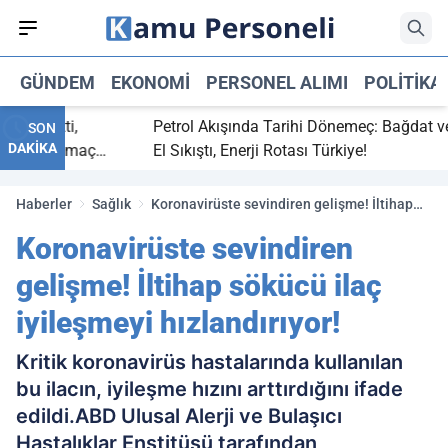
GÜNDEM
EKONOMI
PERSONEL ALIMI
POLITIKA
ç bitti,
Petrol Akışında Tarihi Dönemeç: Bağdat ve Er
SON
DAKİKA
asaray maç
El Sıkıştı, Enerji Rotası Türkiye!
Haberler
Sağlık
Koronavirüste sevindiren gelişme! İltihap
sökücü ilaç iyileşmeyi hızlandırıyor!
Koronavirüste sevindiren
gelişme! İltihap sökücü ilaç
iyileşmeyi hızlandırıyor!
Kritik koronavirüs hastalarında kullanılan
bu ilacın, iyileşme hızını arttırdığını ifade
edildi.ABD Ulusal Alerji ve Bulaşıcı
Hastalıklar Enstitüsü tarafından