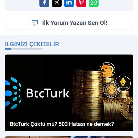
İlk Yorum Yazan Sen Ol!
İLGINIZI ÇEKEBILIR
BtcTurk Çöktü mü? 503 Hatası ne demek?