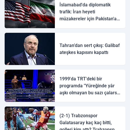
İslamabad'da diplomatik
trafik: İran heyeti
müzakereler için Pakistan'a
ulaştı
Tahran’dan sert çıkış: Galibaf
ateşkes kapısını kapattı
1999'da TRT'deki bir
programda "Yüreğinde yâr
aşkı olmayan bu sazı çalarsa
tingirdatır" sözünü söyleyen
halk ozanı hangisidir?
(2-1) Trabzonspor
Galatasaray kaç kaç bitti,
golleri kim attı? Trabzonspor