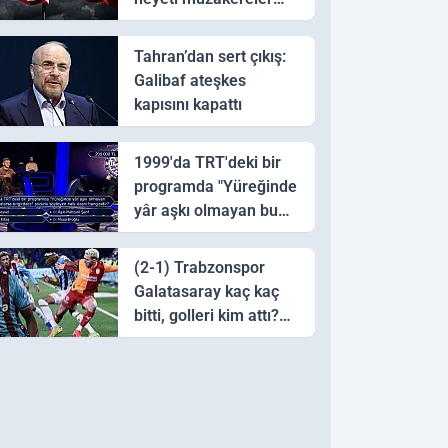
için Pakistan'a ulaştı
Tahran’dan sert çıkış:
Galibaf ateşkes
kapısını kapattı
1999'da TRT'deki bir
programda "Yüreğinde
yâr aşkı olmayan bu
sazı çalarsa tingirdatır"
sözünü söyleyen halk
(2-1) Trabzonspor
ozanı hangisidir?
Galatasaray kaç kaç
bitti, golleri kim attı?
Trabzonspor
Galatasaray maç özeti
ve golleri!