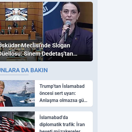
Üsküdar Meclisi'nde Slogan
Düellosu: Sinem Dedetaş'tan
Ezber Bozan "Erdoğan" ve
UNLARA DA BAKIN
"İmamoğlu" Çıkışı!
Trump'tan İslamabad
öncesi sert uyarı:
Anlaşma olmazsa güç
kullanırız
İslamabad'da
diplomatik trafik: İran
heyeti müzakereler