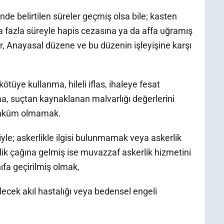
 belirtilen süreler geçmiş olsa bile; kasten
aha fazla süreyle hapis cezasına ya da affa uğramış
ar, Anayasal düzene ve bu düzenin işleyişine karşı
i kötüye kullanma, hileli iflas, ihaleye fesat
rma, suçtan kaynaklanan malvarlığı değerlerini
ahkûm olmamak.
iyle; askerlikle ilgisi bulunmamak veya askerlik
k çağına gelmiş ise muvazzaf askerlik hizmetini
fa geçirilmiş olmak,
ecek akıl hastalığı veya bedensel engeli