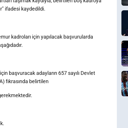
tları taşımak kaydıyla, belirtilen boş kadroya
" ifadesi kaydedildi.
emur kadroları için yapılacak başvurularda
aşağıdadır.
çin başvuracak adayların 657 sayılı Devlet
 fıkrasında belirtilen
 gerekmektedir.
k.