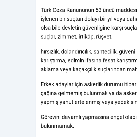
Türk Ceza Kanununun 53 üncü maddesinde
işlenen bir suçtan dolayı bir yıl veya d
olsa bile devletin güvenliğine karşı suçl
suçlar, zimmet, irtikâp, rüşvet,
hırsızlık, dolandırıcılık, sahtecilik, güven
karıştırma, edimin ifasına fesat karıştı
aklama veya kaçakçılık suçlarından m
Erkek adaylar için askerlik durumu itibar
çağına gelmemiş bulunmak ya da askerli
yapmış yahut ertelenmiş veya yedek sını
Görevini devamlı yapmasına engel olabil
bulunmamak.