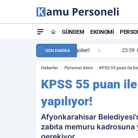
GÜNDEM
EKONOMI
PERSON
ay maç özeti ve golleri!
23:59
Petrol Akışında Tar
SON DAKİKA
Haberler
Personel Alımı
KPSS 55 puan ile be
KPSS 55 puan ile
yapılıyor!
Afyonkarahisar Belediyesi'
zabıta memuru kadrosuna ya
gerekiyor.