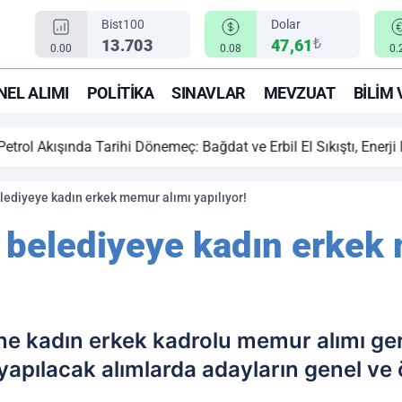
Bist100
Dolar
₺
13.703
47,61
0.00
0.08
0.
EL ALIMI
POLITIKA
SINAVLAR
MEVZUAT
BILIM 
ihi Dönemeç: Bağdat ve Erbil El Sıkıştı, Enerji Rotası Türkiye!
lediyeye kadın erkek memur alımı yapılıyor!
 belediyeye kadın erkek
ne kadın erkek kadrolu memur alımı ge
pılacak alımlarda adayların genel ve ö