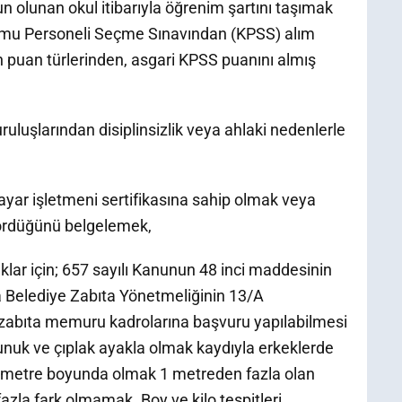
un olunan okul itibarıyla öğrenim şartını taşımak
ı Kamu Personeli Seçme Sınavından (KPSS) alım
en puan türlerinden, asgari KPSS puanını almış
uluşlarından disiplinsizlik veya ahlaki nedenlerle
ayar işletmeni sertifikasına sahip olmak veya
gördüğünü belgelemek,
ar için; 657 sayılı Kanunun 48 inci maddesinin
sıra Belediye Zabıta Yönetmeliğinin 13/A
 zabıta memuru kadrolarına başvuru yapılabilmesi
yunuk ve çıplak ayakla olmak kaydıyla erkeklerde
0 metre boyunda olmak 1 metreden fazla olan
 fazla fark olmamak. Boy ve kilo tespitleri