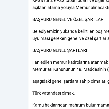
KPSS türü, KPSS taban puanı ve diğer şar
açıktan atama yoluyla Memur alınacaktır
BAŞVURU GENEL VE ÖZEL ŞARTLARI
Belediyemizin yukarıda belirtilen boş m
uyulması gereken genel ve özel şartlar 
BAŞVURU GENEL ŞARTLARI
İlan edilen memur kadrolarına atanmak i
Memurları Kanununun 48. Maddesinin (A)
aşağıdaki genel şartlara sahip olmaları
Türk vatandaşı olmak.
Kamu haklarından mahrum bulunmama