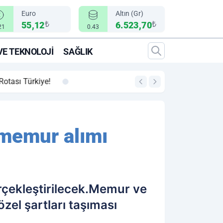
Euro
Altın (Gr)
₺
₺
55,12
6.523,70
21
0.43
VE TEKNOLOJI
SAĞLIK
00:12
"Epic Fury" Operasy
 memur alımı
rçekleştirilecek.Memur ve
zel şartları taşıması