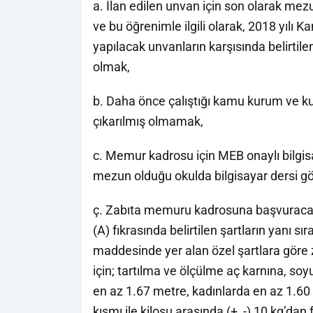
a. İlan edilen unvan için son olarak mez
ve bu öğrenimle ilgili olarak, 2018 yıl
yapılacak unvanların karşısında belirtil
olmak,
b. Daha önce çalıştığı kamu kurum ve kur
çıkarılmış olmamak,
c. Memur kadrosu için MEB onaylı bilgis
mezun olduğu okulda bilgisayar dersi 
ç. Zabıta memuru kadrosuna başvuracakl
(A) fıkrasında belirtilen şartların yanı 
maddesinde yer alan özel şartlara göre
için; tartılma ve ölçülme aç karnına, so
en az 1.67 metre, kadınlarda en az 1.6
kısmı ile kilosu arasında (+, -) 10 kg’dan