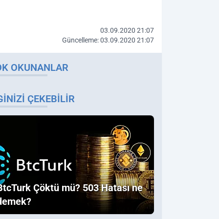
03.09.2020 21:07
Güncelleme: 03.09.2020 21:07
OK OKUNANLAR
GINIZI ÇEKEBILIR
BtcTurk Çöktü mü? 503 Hatası ne
demek?