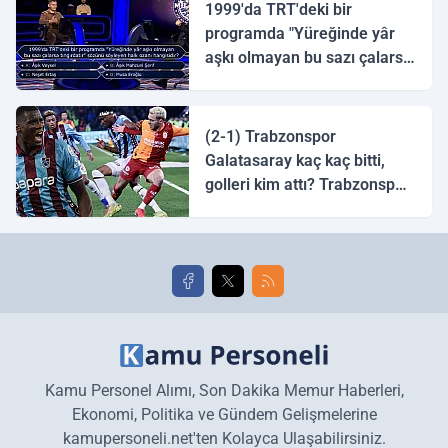
1999'da TRT'deki bir
programda "Yüreğinde yâr
aşkı olmayan bu sazı çalarsa
tingirdatır" sözünü söyleyen
halk ozanı hangisidir?
(2-1) Trabzonspor
Galatasaray kaç kaç bitti,
golleri kim attı? Trabzonspor
Galatasaray maç özeti ve
golleri!
Kamu Personel Alımı, Son Dakika Memur Haberleri,
Ekonomi, Politika ve Gündem Gelişmelerine
kamupersoneli.net'ten Kolayca Ulaşabilirsiniz.