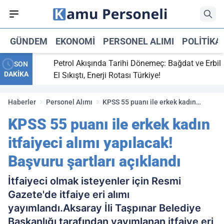
GÜNDEM
EKONOMI
PERSONEL ALIMI
POLITIKA
i,
Petrol Akışında Tarihi Dönemeç: Bağdat ve Erbil
SON
DAKİKA
y maç
El Sıkıştı, Enerji Rotası Türkiye!
Haberler
Personel Alımı
KPSS 55 puanı ile erkek kadın
itfaiyeci alımı yapılacak! Başvuru
KPSS 55 puanı ile erkek kadın
şartları açıklandı
itfaiyeci alımı yapılacak!
Başvuru şartları açıklandı
İtfaiyeci olmak isteyenler için Resmi
Gazete'de itfaiye eri alımı
yayımlandı.Aksaray İli Taşpınar Belediye
Başkanlığı tarafından yayımlanan itfaiye eri