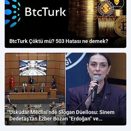
BtcTurk Çöktü mü? 503 Hatası ne demek?
Üsküdar Meclisi'nde Slogan Düellosu: Sinem
Dedetaş'tan Ezber Bozan "Erdoğan" ve
"İmamoğlu" Çıkışı!