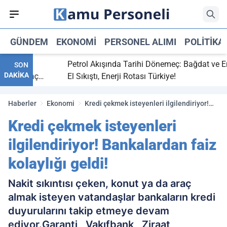
GÜNDEM
EKONOMI
PERSONEL ALIMI
POLITIKA
bitti,
Petrol Akışında Tarihi Dönemeç: Bağdat ve Erbil
SON
DAKİKA
aray maç
El Sıkıştı, Enerji Rotası Türkiye!
Haberler
Ekonomi
Kredi çekmek isteyenleri ilgilendiriyor!
Bankalardan faiz kolaylığı geldi!
Kredi çekmek isteyenleri
ilgilendiriyor! Bankalardan faiz
kolaylığı geldi!
Nakit sıkıntısı çeken, konut ya da araç
almak isteyen vatandaşlar bankaların kredi
duyurularını takip etmeye devam
ediyor.Garanti , Vakıfbank , Ziraat ,