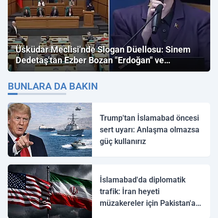
Üsküdar Meclisi'nde Slogan Düellosu: Sinem
Dedetaş'tan Ezber Bozan "Erdoğan" ve
"İmamoğlu" Çıkışı!
BUNLARA DA BAKIN
Trump'tan İslamabad öncesi
sert uyarı: Anlaşma olmazsa
güç kullanırız
İslamabad'da diplomatik
trafik: İran heyeti
müzakereler için Pakistan'a
ulaştı