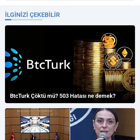
İLGINIZI ÇEKEBILIR
BtcTurk Çöktü mü? 503 Hatası ne demek?