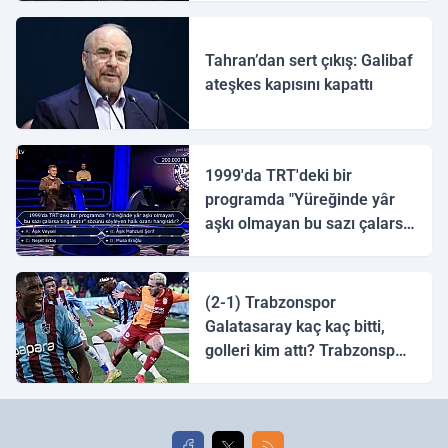
Tahran’dan sert çıkış: Galibaf
ateşkes kapısını kapattı
1999'da TRT'deki bir
programda "Yüreğinde yâr
aşkı olmayan bu sazı çalarsa
tingirdatır" sözünü söyleyen
halk ozanı hangisidir?
(2-1) Trabzonspor
Galatasaray kaç kaç bitti,
golleri kim attı? Trabzonspor
Galatasaray maç özeti ve
golleri!