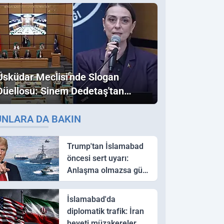
Üsküdar Meclisi'nde Slogan
Düellosu: Sinem Dedetaş'tan
Ezber Bozan "Erdoğan" ve
UNLARA DA BAKIN
"İmamoğlu" Çıkışı!
Trump'tan İslamabad
öncesi sert uyarı:
Anlaşma olmazsa güç
kullanırız
İslamabad'da
diplomatik trafik: İran
heyeti müzakereler