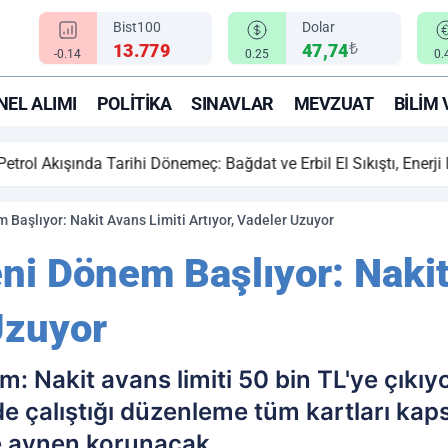
Bist100
Dolar
₺
13.779
47,74
-0.14
0.25
0.
EL ALIMI
POLITIKA
SINAVLAR
MEVZUAT
BILIM 
ihi Dönemeç: Bağdat ve Erbil El Sıkıştı, Enerji Rotası Türkiye!
 Başlıyor: Nakit Avans Limiti Artıyor, Vadeler Uzuyor
ni Dönem Başlıyor: Nakit
Uzuyor
: Nakit avans limiti 50 bin TL'ye çıkıyo
de çalıştığı düzenleme tüm kartları kaps
se aynen korunacak.