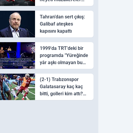
için Pakistan'a ulaştı
Tahran’dan sert çıkış:
Galibaf ateşkes
kapısını kapattı
1999'da TRT'deki bir
programda "Yüreğinde
yâr aşkı olmayan bu
sazı çalarsa tingirdatır"
sözünü söyleyen halk
(2-1) Trabzonspor
ozanı hangisidir?
Galatasaray kaç kaç
bitti, golleri kim attı?
Trabzonspor
Galatasaray maç özeti
ve golleri!