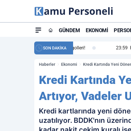
GÜNDEM
EKONOMI
PERSON
ay maç özeti ve golleri!
23:59
Petrol Akışında Tar
SON DAKİKA
Haberler
Ekonomi
Kredi Kartında Yeni Dönem
Kredi Kartında Ye
Artıyor, Vadeler 
Kredi kartlarında yeni dönem
uzatılıyor. BDDK'nın üzerin
kadar nakit çekim kuralı i