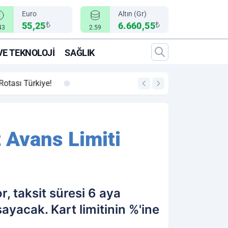
Euro
Altın (Gr)
₺
₺
55,25
6.660,55
43
2.59
VE TEKNOLOJI
SAĞLIK
00:12
"Epic Fury" Operasy
 Avans Limiti
r, taksit süresi 6 aya
ayacak. Kart limitinin %'ine