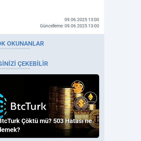
09.06.2025 13:00
Güncelleme: 09.06.2025 13:00
OK OKUNANLAR
GINIZI ÇEKEBILIR
BtcTurk Çöktü mü? 503 Hatası ne
demek?