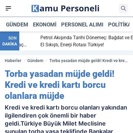
GÜNDEM
EKONOMI
PERSONEL ALIMI
POLITIKA
bitti,
Petrol Akışında Tarihi Dönemeç: Bağdat ve Erbi
SON
DAKİKA
saray maç
El Sıkıştı, Enerji Rotası Türkiye!
Haberler
Gündem
Torba yasadan müjde geldi! Kredi ve kredi
kartı borcu olanlara müjde
Torba yasadan müjde geldi!
Kredi ve kredi kartı borcu
olanlara müjde
Kredi ve kredi kartı borcu olanları yakından
ilgilendiren çok önemli bir haber
geldi.Türkiye Büyük Milet Meclisine
sunulan torba yasa teklifinde Bankalar