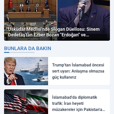
Üsküdar Meclisi'nde Slogan Düellosu: Sinem
Dedetaş'tan Ezber Bozan "Erdoğan" ve
"İmamoğlu" Çıkışı!
BUNLARA DA BAKIN
Trump'tan İslamabad öncesi
sert uyarı: Anlaşma olmazsa
güç kullanırız
İslamabad'da diplomatik
trafik: İran heyeti
müzakereler için Pakistan'a