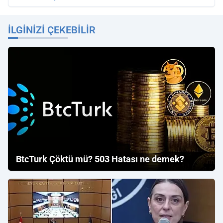
İLGINIZI ÇEKEBILIR
BtcTurk Çöktü mü? 503 Hatası ne demek?