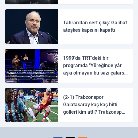
ulaştı
Tahran’dan sert çıkış: Galibaf
ateşkes kapısını kapattı
1999'da TRT'deki bir
programda "Yüreğinde yâr
aşkı olmayan bu sazı çalarsa
tingirdatır" sözünü söyleyen
halk ozanı hangisidir?
(2-1) Trabzonspor
Galatasaray kaç kaç bitti,
golleri kim attı? Trabzonspor
Galatasaray maç özeti ve
golleri!