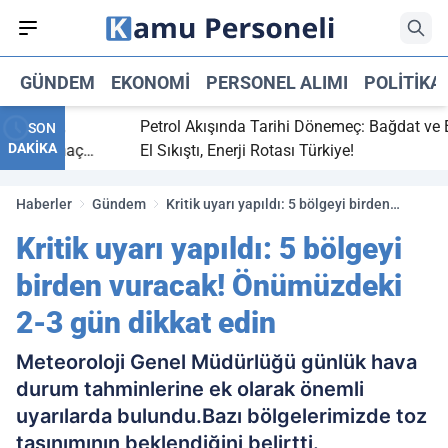
GÜNDEM
EKONOMI
PERSONEL ALIMI
POLITIKA
bitti,
Petrol Akışında Tarihi Dönemeç: Bağdat ve Erbi
SON
DAKİKA
saray maç
El Sıkıştı, Enerji Rotası Türkiye!
Haberler
Gündem
Kritik uyarı yapıldı: 5 bölgeyi birden
vuracak! Önümüzdeki 2-3 gün dikkat edin
Kritik uyarı yapıldı: 5 bölgeyi
birden vuracak! Önümüzdeki
2-3 gün dikkat edin
Meteoroloji Genel Müdürlüğü günlük hava
durum tahminlerine ek olarak önemli
uyarılarda bulundu.Bazı bölgelerimizde toz
taşınımının beklendiğini belirtti.