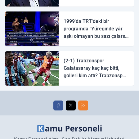
1999'da TRT'deki bir
programda "Yüreğinde yâr
aşkı olmayan bu sazı çalarsa
tingirdatır" sözünü söyleyen
halk ozanı hangisidir?
(2-1) Trabzonspor
Galatasaray kaç kaç bitti,
golleri kim attı? Trabzonspor
Galatasaray maç özeti ve
golleri!