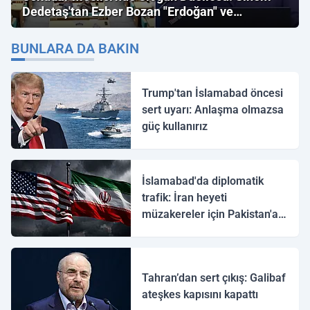
Dedetaş'tan Ezber Bozan "Erdoğan" ve
"İmamoğlu" Çıkışı!
BUNLARA DA BAKIN
Trump'tan İslamabad öncesi
sert uyarı: Anlaşma olmazsa
güç kullanırız
İslamabad'da diplomatik
trafik: İran heyeti
müzakereler için Pakistan'a
ulaştı
Tahran’dan sert çıkış: Galibaf
ateşkes kapısını kapattı