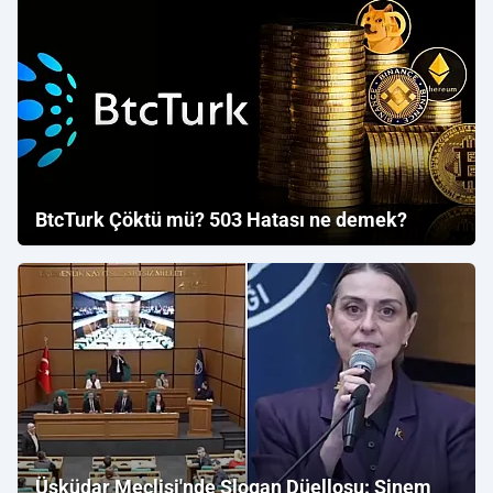
BtcTurk Çöktü mü? 503 Hatası ne demek?
Üsküdar Meclisi'nde Slogan Düellosu: Sinem