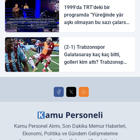
1999'da TRT'deki bir
programda "Yüreğinde yâr
aşkı olmayan bu sazı çalarsa
tingirdatır" sözünü söyleyen
halk ozanı hangisidir?
(2-1) Trabzonspor
Galatasaray kaç kaç bitti,
golleri kim attı? Trabzonspor
Galatasaray maç özeti ve
golleri!
Kamu Personel Alımı, Son Dakika Memur Haberleri,
Ekonomi, Politika ve Gündem Gelişmelerine