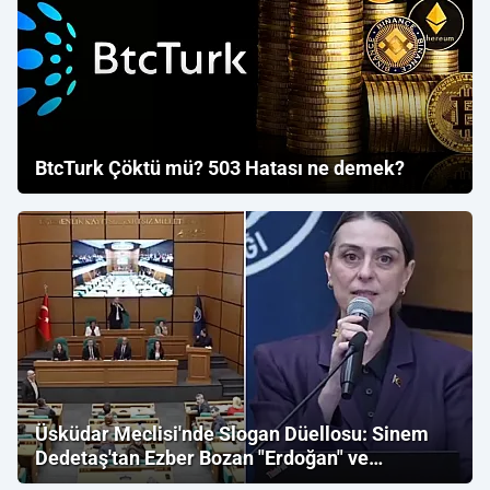
BtcTurk Çöktü mü? 503 Hatası ne demek?
Üsküdar Meclisi'nde Slogan Düellosu: Sinem
Dedetaş'tan Ezber Bozan "Erdoğan" ve
"İmamoğlu" Çıkışı!