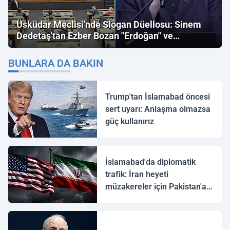
Üsküdar Meclisi'nde Slogan Düellosu: Sinem
Dedetaş'tan Ezber Bozan "Erdoğan" ve
"İmamoğlu" Çıkışı!
BUNLARA DA BAKIN
Trump'tan İslamabad öncesi
sert uyarı: Anlaşma olmazsa
güç kullanırız
İslamabad'da diplomatik
trafik: İran heyeti
müzakereler için Pakistan'a
ulaştı