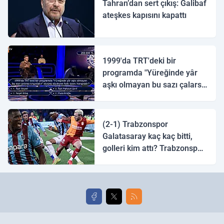
Tahran’dan sert çıkış: Galibaf
ateşkes kapısını kapattı
1999'da TRT'deki bir
programda "Yüreğinde yâr
aşkı olmayan bu sazı çalarsa
tingirdatır" sözünü söyleyen
halk ozanı hangisidir?
(2-1) Trabzonspor
Galatasaray kaç kaç bitti,
golleri kim attı? Trabzonspor
Galatasaray maç özeti ve
golleri!