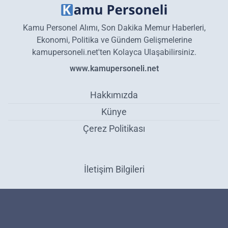
Kamu Personel Alımı, Son Dakika Memur Haberleri,
Ekonomi, Politika ve Gündem Gelişmelerine
kamupersoneli.net'ten Kolayca Ulaşabilirsiniz.
www.kamupersoneli.net
Hakkımızda
Künye
Çerez Politikası
İletişim Bilgileri
Macar ekibinin lideri göz yaşlarına hakim olamadı! Enkaz altından
kurtarılan küçük kız sonrası duygulu anlar yaşandı! - Gündem