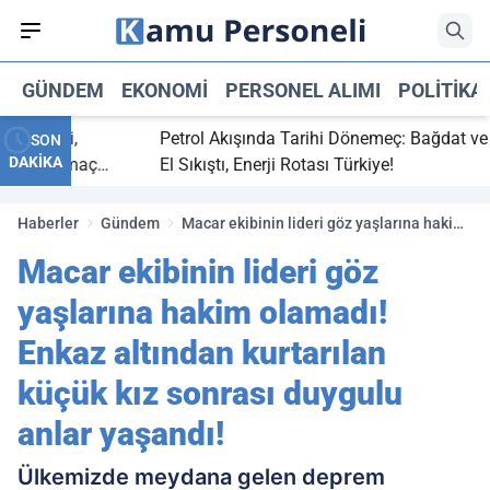
GÜNDEM
EKONOMI
PERSONEL ALIMI
POLITIKA
 bitti,
Petrol Akışında Tarihi Dönemeç: Bağdat ve Erbi
SON
DAKİKA
saray maç
El Sıkıştı, Enerji Rotası Türkiye!
Haberler
Gündem
Macar ekibinin lideri göz yaşlarına hakim
olamadı! Enkaz altından kurtarılan küçük
Macar ekibinin lideri göz
kız sonrası duygulu anlar yaşandı!
yaşlarına hakim olamadı!
Enkaz altından kurtarılan
küçük kız sonrası duygulu
anlar yaşandı!
Ülkemizde meydana gelen deprem