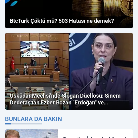
BtcTurk Çöktü mü? 503 Hatası ne demek?
Üsküdar Meclisi'nde Slogan Düellosu: Sinem
Dedetaş'tan Ezber Bozan "Erdoğan" ve
"İmamoğlu" Çıkışı!
BUNLARA DA BAKIN