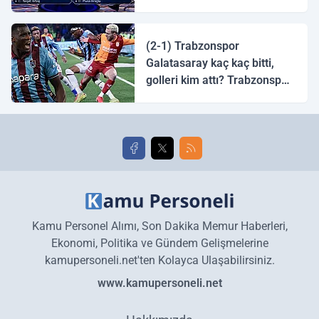
tingirdatır" sözünü söyleyen
halk ozanı hangisidir?
(2-1) Trabzonspor
Galatasaray kaç kaç bitti,
golleri kim attı? Trabzonspor
Galatasaray maç özeti ve
golleri!
Kamu Personel Alımı, Son Dakika Memur Haberleri,
Ekonomi, Politika ve Gündem Gelişmelerine
kamupersoneli.net'ten Kolayca Ulaşabilirsiniz.
www.kamupersoneli.net