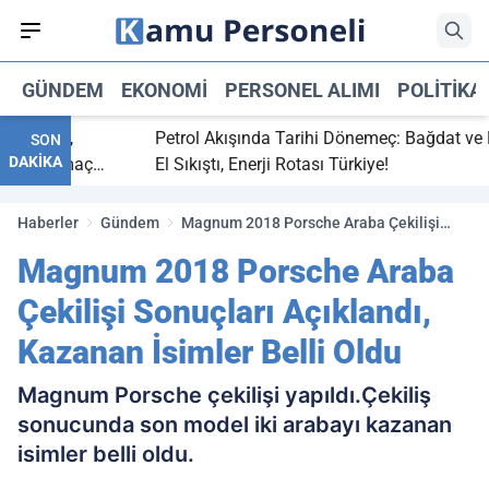
GÜNDEM
EKONOMI
PERSONEL ALIMI
POLITIKA
 bitti,
Petrol Akışında Tarihi Dönemeç: Bağdat ve Erb
SON
DAKİKA
saray maç
El Sıkıştı, Enerji Rotası Türkiye!
Haberler
Gündem
Magnum 2018 Porsche Araba Çekilişi
Sonuçları Açıklandı, Kazanan İsimler Belli
Magnum 2018 Porsche Araba
Oldu
Çekilişi Sonuçları Açıklandı,
Kazanan İsimler Belli Oldu
Magnum Porsche çekilişi yapıldı.Çekiliş
sonucunda son model iki arabayı kazanan
isimler belli oldu.