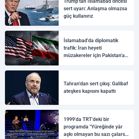
Trump'tan İslamabad öncesi
sert uyarı: Anlaşma olmazsa
güç kullanırız
İslamabad'da diplomatik
trafik: İran heyeti
müzakereler için Pakistan'a
ulaştı
Tahran’dan sert çıkış: Galibaf
ateşkes kapısını kapattı
1999'da TRT'deki bir
programda "Yüreğinde yâr
aşkı olmayan bu sazı çalarsa