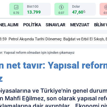
Bist100
Dolar
₺
13.799
47,60
0.70
0.07
-0
EL ALIMI
POLITIKA
SINAVLAR
MEVZUAT
BILIM 
ihi Dönemeç: Bağdat ve Erbil El Sıkıştı, Enerji Rotası Türkiye!
ır: Yapısal reform olmadan işin içinden çıkamayız
 net tavır: Yapısal refo
z
asalarına ve Türkiye'nin genel durumu
 Mahfi Eğilmez, son olarak yapısal refo
klamalarına dair ayrıntılar… Ekonomi pi