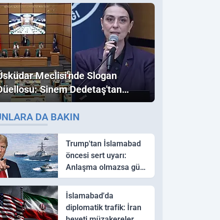
Üsküdar Meclisi'nde Slogan
Düellosu: Sinem Dedetaş'tan
Ezber Bozan "Erdoğan" ve
UNLARA DA BAKIN
"İmamoğlu" Çıkışı!
Trump'tan İslamabad
öncesi sert uyarı:
Anlaşma olmazsa güç
kullanırız
İslamabad'da
diplomatik trafik: İran
heyeti müzakereler