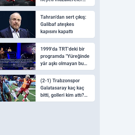
için Pakistan'a ulaştı
Tahran’dan sert çıkış:
Galibaf ateşkes
kapısını kapattı
1999'da TRT'deki bir
programda "Yüreğinde
yâr aşkı olmayan bu
sazı çalarsa tingirdatır"
sözünü söyleyen halk
(2-1) Trabzonspor
ozanı hangisidir?
Galatasaray kaç kaç
bitti, golleri kim attı?
Trabzonspor
Galatasaray maç özeti
ve golleri!