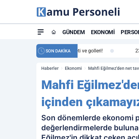
GÜNDEM
EKONOMI
PERSON
ay maç özeti ve golleri!
23:59
Petrol Akışında Tar
SON DAKİKA
Haberler
Ekonomi
Mahfi Eğilmez'den net tav
Mahfi Eğilmez'den
içinden çıkamayı
Son dönemlerde ekonomi piy
değerlendirmelerde bulunan
Eğilmez'in dikkat çeken açı