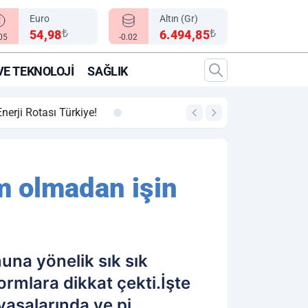
Euro
Altın (Gr)
₺
₺
54,98
6.494,85
.05
-0.02
VE TEKNOLOJI
SAĞLIK
00:12
"Epic Fury" Operasy
rm olmadan işin
na yönelik sık sık
rmlara dikkat çekti.İşte
yasalarında ve pi