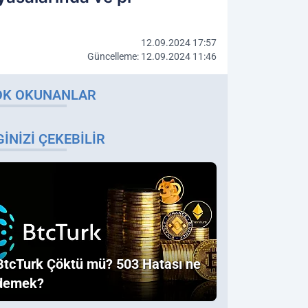
12.09.2024 17:57
Güncelleme: 12.09.2024 11:46
OK OKUNANLAR
GINIZI ÇEKEBILIR
BtcTurk Çöktü mü? 503 Hatası ne
demek?