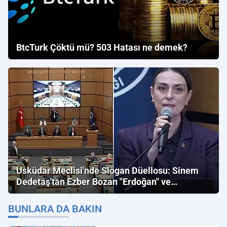
BtcTurk Çöktü mü? 503 Hatası ne demek?
Üsküdar Meclisi'nde Slogan Düellosu: Sinem
Dedetaş'tan Ezber Bozan "Erdoğan" ve
"İmamoğlu" Çıkışı!
BUNLARA DA BAKIN