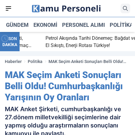
GÜNDEM
EKONOMI
PERSONEL ALIMI
POLITIKA
ç bitti,
Petrol Akışında Tarihi Dönemeç: Bağdat ve Er
SON
DAKİKA
asaray maç
El Sıkıştı, Enerji Rotası Türkiye!
Haberler
Politika
MAK Seçim Anketi Sonuçları Belli Oldu!
Cumhurbaşkanlığı Yarışının Oy Oranları
MAK Seçim Anketi Sonuçları
Belli Oldu! Cumhurbaşkanlığı
Yarışının Oy Oranları
MAK Anket Şirketi, cumhurbaşkanlığı ve
27.dönem milletvekilliği seçimlerine dair
yapmış olduğu araştırmaların sonuçlanı
kamuoyu ile paylaştı.