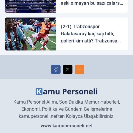
aşkı olmayan bu sazı çalarsa
tingirdatır" sözünü söyleyen
halk ozanı hangisidir?
(2-1) Trabzonspor
Galatasaray kaç kaç bitti,
golleri kim attı? Trabzonspor
Galatasaray maç özeti ve
golleri!
Kamu Personel Alımı, Son Dakika Memur Haberleri,
Ekonomi, Politika ve Gündem Gelişmelerine
kamupersoneli.net'ten Kolayca Ulaşabilirsiniz.
www.kamupersoneli.net