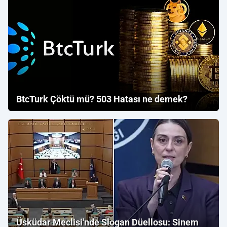
BtcTurk Çöktü mü? 503 Hatası ne demek?
Üsküdar Meclisi'nde Slogan Düellosu: Sinem