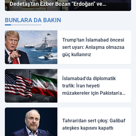
Dedetaş'tan Ezber Bozan "Erdoğan" ve
"İmamoğlu" Çıkışı!
BUNLARA DA BAKIN
Trump'tan İslamabad öncesi
sert uyarı: Anlaşma olmazsa
güç kullanırız
İslamabad'da diplomatik
trafik: İran heyeti
müzakereler için Pakistan'a
ulaştı
Tahran’dan sert çıkış: Galibaf
ateşkes kapısını kapattı