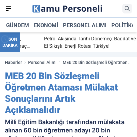
GÜNDEM
EKONOMI
PERSONEL ALIMI
POLITIKA
 bitti,
Petrol Akışında Tarihi Dönemeç: Bağdat ve Erb
SON
DAKİKA
saray maç
El Sıkıştı, Enerji Rotası Türkiye!
Haberler
Personel Alımı
MEB 20 Bin Sözleşmeli Öğretmen
Ataması Mülakat Sonuçlarını Artık
MEB 20 Bin Sözleşmeli
Açıklamalıdır
Öğretmen Ataması Mülakat
Sonuçlarını Artık
Açıklamalıdır
Milli Eğitim Bakanlığı tarafından mülakata
alınan 60 bin öğretmen adayı 20 bin