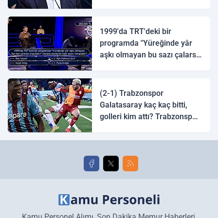
1999'da TRT'deki bir
programda "Yüreğinde yâr
aşkı olmayan bu sazı çalarsa
tingirdatır" sözünü söyleyen
halk ozanı hangisidir?
(2-1) Trabzonspor
Galatasaray kaç kaç bitti,
golleri kim attı? Trabzonspor
Galatasaray maç özeti ve
golleri!
Kamu Personel Alımı, Son Dakika Memur Haberleri,