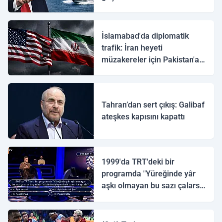
İslamabad'da diplomatik
trafik: İran heyeti
müzakereler için Pakistan'a
ulaştı
Tahran’dan sert çıkış: Galibaf
ateşkes kapısını kapattı
1999'da TRT'deki bir
programda "Yüreğinde yâr
aşkı olmayan bu sazı çalarsa
tingirdatır" sözünü söyleyen
halk ozanı hangisidir?