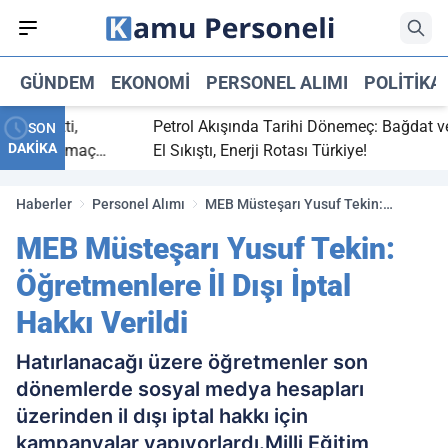
GÜNDEM
EKONOMI
PERSONEL ALIMI
POLITIKA
ç bitti,
Petrol Akışında Tarihi Dönemeç: Bağdat ve Er
SON
DAKİKA
tasaray maç
El Sıkıştı, Enerji Rotası Türkiye!
Haberler
Personel Alımı
MEB Müsteşarı Yusuf Tekin:
Öğretmenlere İl Dışı İptal Hakkı
MEB Müsteşarı Yusuf Tekin:
Verildi
Öğretmenlere İl Dışı İptal
Hakkı Verildi
Hatırlanacağı üzere öğretmenler son
dönemlerde sosyal medya hesapları
üzerinden il dışı iptal hakkı için
kampanyalar yapıyorlardı.Milli Eğitim