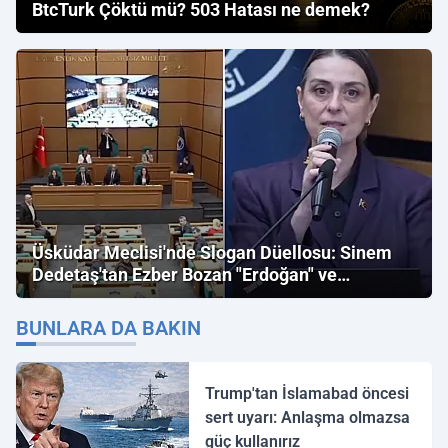
BtcTurk Çöktü mü? 503 Hatası ne demek?
Üsküdar Meclisi'nde Slogan Düellosu: Sinem
Dedetaş'tan Ezber Bozan "Erdoğan" ve
"İmamoğlu" Çıkışı!
BUNLARA DA BAKIN
Trump'tan İslamabad öncesi
sert uyarı: Anlaşma olmazsa
güç kullanırız