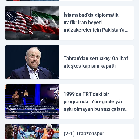
İslamabad'da diplomatik
trafik: İran heyeti
müzakereler için Pakistan'a
ulaştı
Tahran’dan sert çıkış: Galibaf
ateşkes kapısını kapattı
1999'da TRT'deki bir
programda "Yüreğinde yâr
aşkı olmayan bu sazı çalarsa
tingirdatır" sözünü söyleyen
halk ozanı hangisidir?
(2-1) Trabzonspor