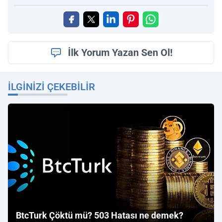
İlk Yorum Yazan Sen Ol!
İLGINIZI ÇEKEBILIR
BtcTurk Çöktü mü? 503 Hatası ne demek?