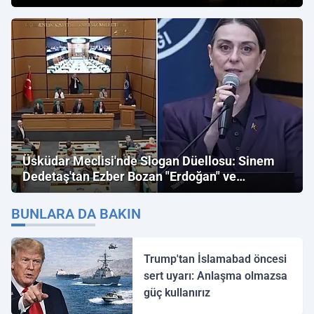
Üsküdar Meclisi'nde Slogan Düellosu: Sinem
Dedetaş'tan Ezber Bozan "Erdoğan" ve
"İmamoğlu" Çıkışı!
BUNLARA DA BAKIN
Trump'tan İslamabad öncesi
sert uyarı: Anlaşma olmazsa
güç kullanırız