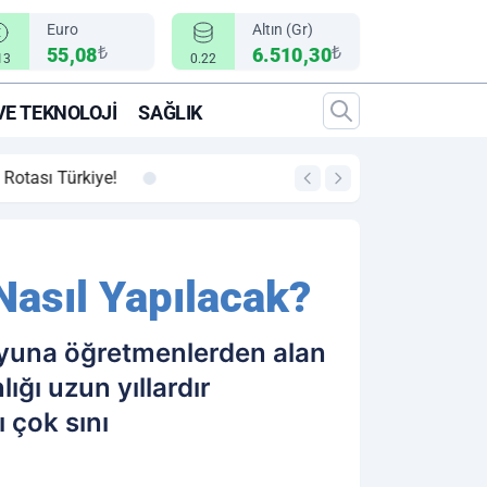
Euro
Altın (Gr)
₺
₺
55,08
6.510,30
13
0.22
VE TEKNOLOJI
SAĞLIK
00:12
"Epic Fury" Operasy
Nasıl Yapılacak?
uoyuna öğretmenlerden alan
ığı uzun yıllardır
 çok sını