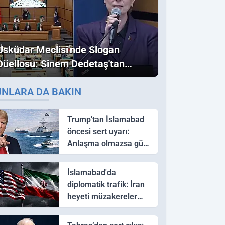
Üsküdar Meclisi'nde Slogan
Düellosu: Sinem Dedetaş'tan
Ezber Bozan "Erdoğan" ve
UNLARA DA BAKIN
"İmamoğlu" Çıkışı!
Trump'tan İslamabad
öncesi sert uyarı:
Anlaşma olmazsa güç
kullanırız
İslamabad'da
diplomatik trafik: İran
heyeti müzakereler
için Pakistan'a ulaştı