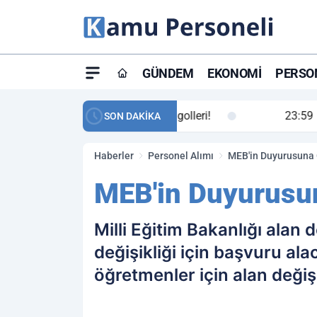
GÜNDEM
EKONOMI
PERSON
ay maç özeti ve golleri!
23:59
Petrol Akışında Tar
SON DAKİKA
Haberler
Personel Alımı
MEB'in Duyurusuna G
MEB'in Duyurusun
Milli Eğitim Bakanlığı alan
değişikliği için başvuru ala
öğretmenler için alan değiş