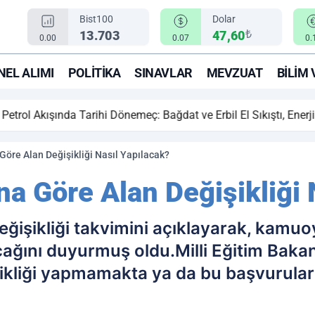
Bist100
Dolar
₺
13.703
47,60
0.00
0.07
0.
EL ALIMI
POLITIKA
SINAVLAR
MEVZUAT
BILIM 
ihi Dönemeç: Bağdat ve Erbil El Sıkıştı, Enerji Rotası Türkiye!
öre Alan Değişikliği Nasıl Yapılacak?
a Göre Alan Değişikliği 
 değişikliği takvimini açıklayarak, kam
cağını duyurmuş oldu.Milli Eğitim Bakanl
ikliği yapmamakta ya da bu başvuruları