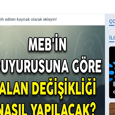
ih edilen kaynak olarak ekleyin!
Ç
İL