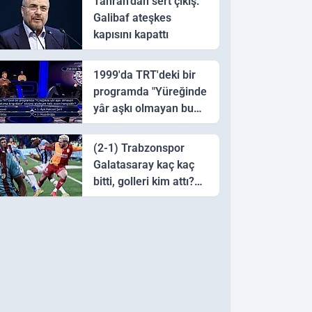
Tahran’dan sert çıkış:
Galibaf ateşkes
kapısını kapattı
1999'da TRT'deki bir
programda "Yüreğinde
yâr aşkı olmayan bu
sazı çalarsa tingirdatır"
sözünü söyleyen halk
(2-1) Trabzonspor
ozanı hangisidir?
Galatasaray kaç kaç
bitti, golleri kim attı?
Trabzonspor
Galatasaray maç özeti
ve golleri!