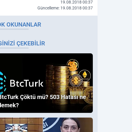
19.08.2018 00:37
Güncelleme: 19.08.2018 00:37
OK OKUNANLAR
GINIZI ÇEKEBILIR
BtcTurk Çöktü mü? 503 Hatası ne
demek?