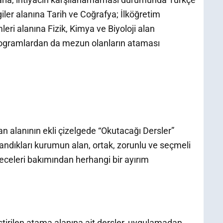
giler alanına Tarih ve Coğrafya; İlköğretim
ri alanına Fizik, Kimya ve Biyoloji alan
rogramlardan da mezun olanların ataması
an alanının ekli çizelgede “Okutacağı Dersler”
tandıkları kurumun alan, ortak, zorunlu ve seçmeli
receleri bakımından herhangi bir ayırım
ştirilen atama alanına ait dersler, uygulamadan