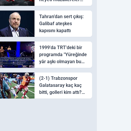
için Pakistan'a ulaştı
Tahran’dan sert çıkış:
Galibaf ateşkes
kapısını kapattı
1999'da TRT'deki bir
programda "Yüreğinde
yâr aşkı olmayan bu
sazı çalarsa tingirdatır"
sözünü söyleyen halk
(2-1) Trabzonspor
ozanı hangisidir?
Galatasaray kaç kaç
bitti, golleri kim attı?
Trabzonspor
Galatasaray maç özeti
ve golleri!