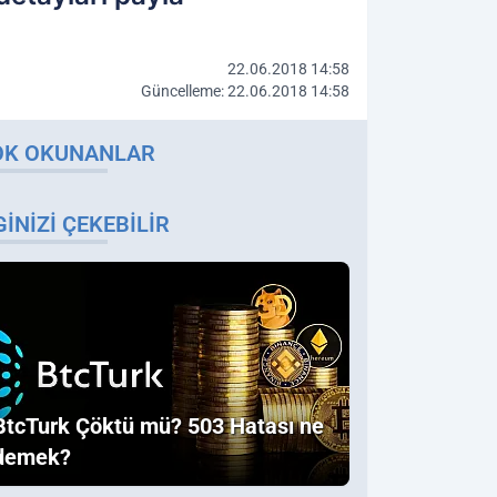
22.06.2018 14:58
Güncelleme: 22.06.2018 14:58
OK OKUNANLAR
GINIZI ÇEKEBILIR
BtcTurk Çöktü mü? 503 Hatası ne
demek?