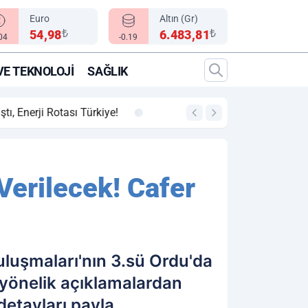
Euro
Altın (Gr)
₺
₺
54,98
6.483,81
.04
-0.19
VE TEKNOLOJI
SAĞLIK
00:12
"Epic Fury" Operas
erilecek! Cafer
uluşmaları'nın 3.sü Ordu'da
yönelik açıklamalardan
etayları payla