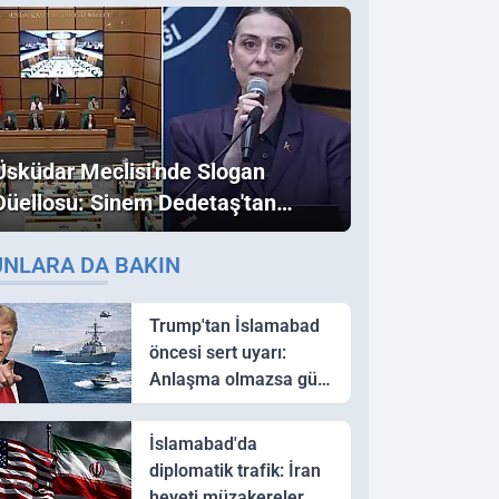
Üsküdar Meclisi'nde Slogan
Düellosu: Sinem Dedetaş'tan
Ezber Bozan "Erdoğan" ve
UNLARA DA BAKIN
"İmamoğlu" Çıkışı!
Trump'tan İslamabad
öncesi sert uyarı:
Anlaşma olmazsa güç
kullanırız
İslamabad'da
diplomatik trafik: İran
heyeti müzakereler