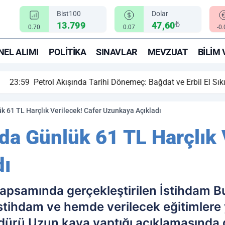
Bist100
Dolar
₺
13.799
47,60
0.70
0.07
-0
EL ALIMI
POLITIKA
SINAVLAR
MEVZUAT
BILIM 
ihi Dönemeç: Bağdat ve Erbil El Sıkıştı, Enerji Rotası Türkiye!
61 TL Harçlık Verilecek! Cafer Uzunkaya Açıkladı
 Günlük 61 TL Harçlık V
dı
 kapsamında gerçekleştirilen İstihdam B
tihdam ve hemde verilecek eğitimlere 
rü Uzun kaya yaptığı açıklamasında d