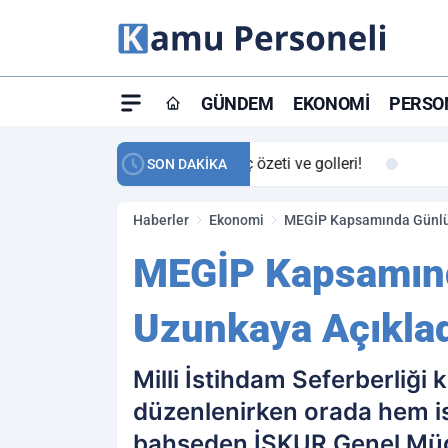
GÜNDEM
EKONOMI
PERSON
ay maç özeti ve golleri!
23:59
Petrol Akışında Tar
SON DAKİKA
Haberler
Ekonomi
MEGİP Kapsamında Günlük 
MEGİP Kapsamında
Uzunkaya Açıkla
Milli İstihdam Seferberliği
düzenlenirken orada hem is
bahseden İŞKUR Genel Müdü