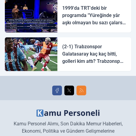
1999'da TRT'deki bir
programda "Yüreğinde yâr
aşkı olmayan bu sazı çalarsa
tingirdatır" sözünü söyleyen
halk ozanı hangisidir?
(2-1) Trabzonspor
Galatasaray kaç kaç bitti,
golleri kim attı? Trabzonspor
Galatasaray maç özeti ve
golleri!
Kamu Personel Alımı, Son Dakika Memur Haberleri,
Ekonomi, Politika ve Gündem Gelişmelerine