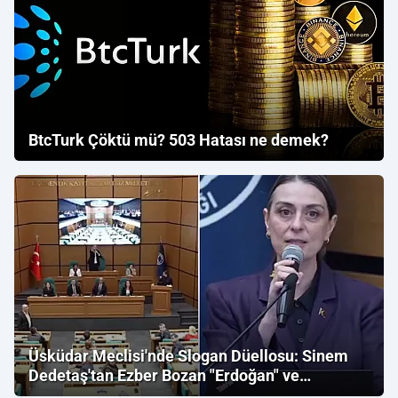
BtcTurk Çöktü mü? 503 Hatası ne demek?
Üsküdar Meclisi'nde Slogan Düellosu: Sinem
Dedetaş'tan Ezber Bozan "Erdoğan" ve
"İmamoğlu" Çıkışı!