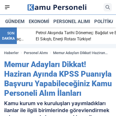
GÜNDEM
EKONOMI
PERSONEL ALIMI
POLITIKA
bitti,
Petrol Akışında Tarihi Dönemeç: Bağdat ve Erbi
SON
DAKİKA
saray maç
El Sıkıştı, Enerji Rotası Türkiye!
Haberler
Personel Alımı
Memur Adayları Dikkat! Haziran
Ayında KPSS Puanıyla Başvuru
Memur Adayları Dikkat!
Yapabileceğiniz Kamu Personeli
Alım İlanları
Haziran Ayında KPSS Puanıyla
Başvuru Yapabileceğiniz Kamu
Personeli Alım İlanları
Kamu kurum ve kuruluşları yayımladıkları
ilanlar ile ilgili birimlerinde görevlendirmek