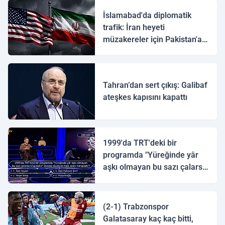
İslamabad'da diplomatik
trafik: İran heyeti
müzakereler için Pakistan'a
ulaştı
Tahran’dan sert çıkış: Galibaf
ateşkes kapısını kapattı
1999'da TRT'deki bir
programda "Yüreğinde yâr
aşkı olmayan bu sazı çalarsa
tingirdatır" sözünü söyleyen
halk ozanı hangisidir?
(2-1) Trabzonspor
Galatasaray kaç kaç bitti,