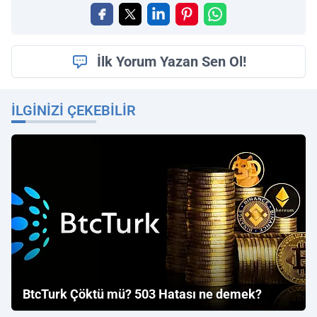
İlk Yorum Yazan Sen Ol!
İLGINIZI ÇEKEBILIR
BtcTurk Çöktü mü? 503 Hatası ne demek?