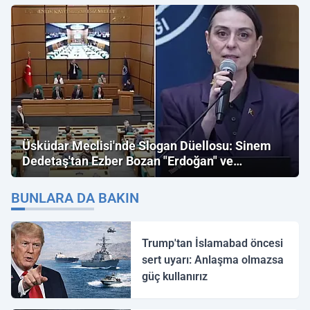
Üsküdar Meclisi'nde Slogan Düellosu: Sinem
Dedetaş'tan Ezber Bozan "Erdoğan" ve
"İmamoğlu" Çıkışı!
BUNLARA DA BAKIN
Trump'tan İslamabad öncesi
sert uyarı: Anlaşma olmazsa
güç kullanırız