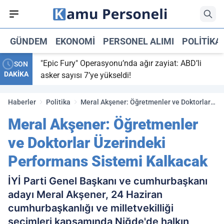
GÜNDEM
EKONOMI
PERSONEL ALIMI
POLITIKA
Erbil
"Epic Fury" Operasyonu’nda ağır zayiat: ABD’li
SON
DAKİKA
asker sayısı 7’ye yükseldi!
Haberler
Politika
Meral Akşener: Öğretmenler ve Doktorlar
Üzerindeki Performans Sistemi Kalkacak
Meral Akşener: Öğretmenler
ve Doktorlar Üzerindeki
Performans Sistemi Kalkacak
İYİ Parti Genel Başkanı ve cumhurbaşkanı
adayı Meral Akşener, 24 Haziran
cumhurbaşkanlığı ve milletvekilliği
seçimleri kapsamında Niğde'de halkın