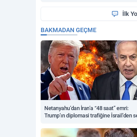
İlk Y
BAKMADAN GEÇME
Netanyahu’dan İran’a “48 saat” emri:
Trump’ın diplomasi trafiğine İsrail’den s
yanıt