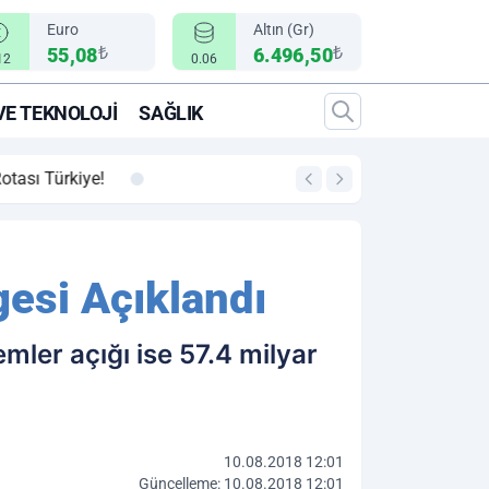
Euro
Altın (Gr)
₺
₺
55,08
6.496,50
12
0.06
VE TEKNOLOJI
SAĞLIK
00:12
"Epic Fury" Operasy
esi Açıklandı
mler açığı ise 57.4 milyar
10.08.2018 12:01
Güncelleme: 10.08.2018 12:01