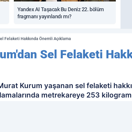
Yandex AI Taşacak Bu Deniz 22. bölüm
fragmanı yayınlandı mı?
el Felaketi Hakkında Önemli Açıklama
um'dan Sel Felaketi Hak
Murat Kurum yaşanan sel felaketi hakkı
amalarında metrekareye 253 kilograma
n tüm binaların, yolların tespitleri bi