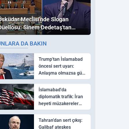
Üsküdar Meclisi'nde Slogan
Düellosu: Sinem Dedetaş'tan
Ezber Bozan "Erdoğan" ve
UNLARA DA BAKIN
"İmamoğlu" Çıkışı!
Trump'tan İslamabad
öncesi sert uyarı:
Anlaşma olmazsa güç
kullanırız
İslamabad'da
diplomatik trafik: İran
heyeti müzakereler
için Pakistan'a ulaştı
Tahran’dan sert çıkış:
Galibaf ateşkes