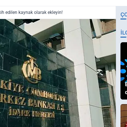
ih edilen kaynak olarak ekleyin!
Ç
İL