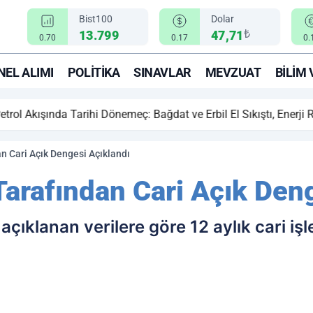
Bist100
Dolar
₺
13.799
47,71
0.70
0.17
0.
EL ALIMI
POLITIKA
SINAVLAR
MEVZUAT
BILIM 
ihi Dönemeç: Bağdat ve Erbil El Sıkıştı, Enerji Rotası Türkiye!
n Cari Açık Dengesi Açıklandı
arafından Cari Açık Deng
ıklanan verilere göre 12 aylık cari işle