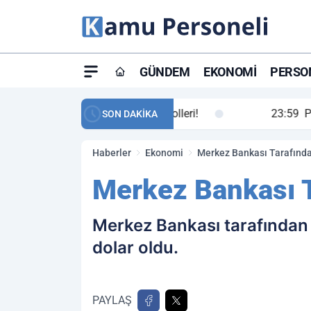
GÜNDEM
EKONOMI
PERSON
ay maç özeti ve golleri!
23:59
Petrol Akışında Tar
SON DAKİKA
Haberler
Ekonomi
Merkez Bankası Tarafında
Merkez Bankası T
Merkez Bankası tarafından aç
dolar oldu.
PAYLAŞ