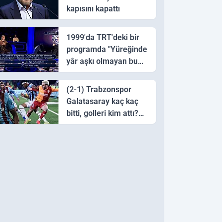
kapısını kapattı
1999'da TRT'deki bir
programda "Yüreğinde
yâr aşkı olmayan bu
sazı çalarsa tingirdatır"
sözünü söyleyen halk
(2-1) Trabzonspor
ozanı hangisidir?
Galatasaray kaç kaç
bitti, golleri kim attı?
Trabzonspor
Galatasaray maç özeti
ve golleri!