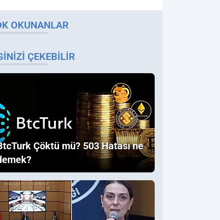
OK OKUNANLAR
GINIZI ÇEKEBILIR
BtcTurk Çöktü mü? 503 Hatası ne
demek?