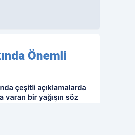
kında Önemli
nda çeşitli açıklamalarda
 varan bir yağışın söz
r haftada tamam
10.08.2018 11:36
Güncelleme: 10.08.2018 11:36