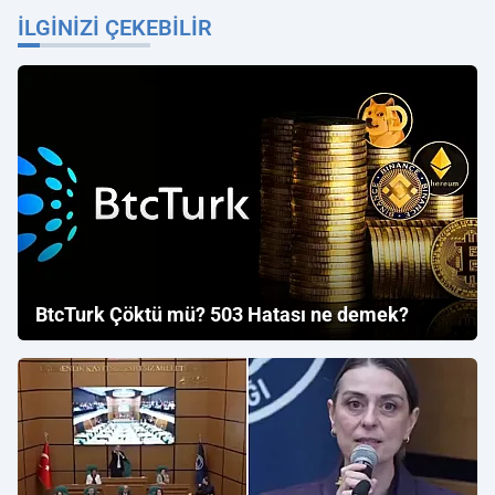
İLGINIZI ÇEKEBILIR
BtcTurk Çöktü mü? 503 Hatası ne demek?