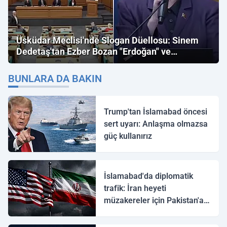
Üsküdar Meclisi'nde Slogan Düellosu: Sinem
Dedetaş'tan Ezber Bozan "Erdoğan" ve
"İmamoğlu" Çıkışı!
BUNLARA DA BAKIN
Trump'tan İslamabad öncesi
sert uyarı: Anlaşma olmazsa
güç kullanırız
İslamabad'da diplomatik
trafik: İran heyeti
müzakereler için Pakistan'a
ulaştı