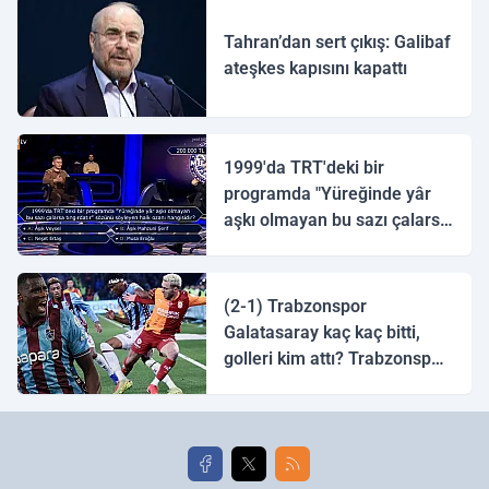
Tahran’dan sert çıkış: Galibaf
ateşkes kapısını kapattı
1999'da TRT'deki bir
programda "Yüreğinde yâr
aşkı olmayan bu sazı çalarsa
tingirdatır" sözünü söyleyen
halk ozanı hangisidir?
(2-1) Trabzonspor
Galatasaray kaç kaç bitti,
golleri kim attı? Trabzonspor
Galatasaray maç özeti ve
golleri!