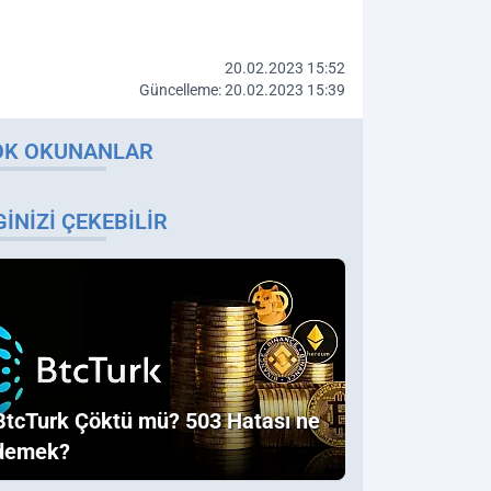
20.02.2023 15:52
Güncelleme: 20.02.2023 15:39
OK OKUNANLAR
GINIZI ÇEKEBILIR
BtcTurk Çöktü mü? 503 Hatası ne
demek?