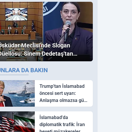
Üsküdar Meclisi'nde Slogan
Düellosu: Sinem Dedetaş'tan
Ezber Bozan "Erdoğan" ve
UNLARA DA BAKIN
"İmamoğlu" Çıkışı!
Trump'tan İslamabad
öncesi sert uyarı:
Anlaşma olmazsa güç
kullanırız
İslamabad'da
diplomatik trafik: İran
heyeti müzakereler