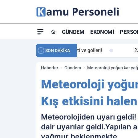
GÜNDEM
EKONOMI
PERSON
ay maç özeti ve golleri!
23:59
Petrol Akışında Tar
SON DAKİKA
Haberler
Gündem
Meteoroloji yoğun kar yağı
Meteoroloji yoğun
Kış etkisini hale
Meteorolojiden uyarı geldi!
dair uyarılar geldi.Yapılan
yağmur beklenmekte.