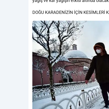
yağış ve kar yağışın etkisi altında olacak
DOĞU KARADENİZİN İÇİN KESİMLERİ 