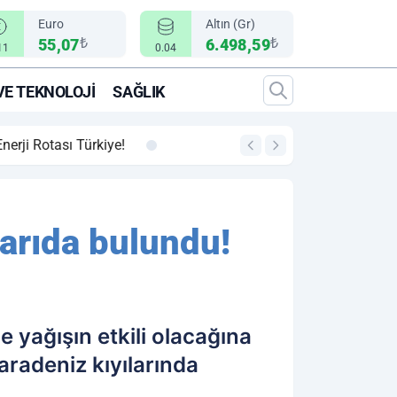
Euro
Altın (Gr)
₺
₺
55,07
6.498,59
11
0.04
VE TEKNOLOJI
SAĞLIK
00:12
"Epic Fury" Operasy
yarıda bulundu!
 yağışın etkili olacağına
aradeniz kıyılarında