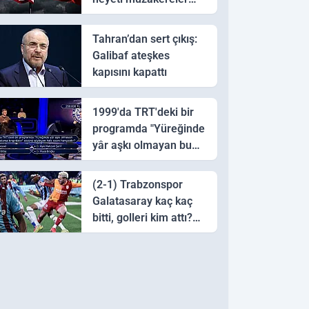
için Pakistan'a ulaştı
Tahran’dan sert çıkış:
Galibaf ateşkes
kapısını kapattı
1999'da TRT'deki bir
programda "Yüreğinde
yâr aşkı olmayan bu
sazı çalarsa tingirdatır"
sözünü söyleyen halk
(2-1) Trabzonspor
ozanı hangisidir?
Galatasaray kaç kaç
bitti, golleri kim attı?
Trabzonspor
Galatasaray maç özeti
ve golleri!