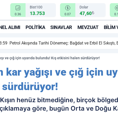
Bist100
Dolar
₺
13.753
47,60
0.36
0.07
0.
EL ALIMI
POLITIKA
SINAVLAR
MEVZUAT
BILIM 
ihi Dönemeç: Bağdat ve Erbil El Sıkıştı, Enerji Rotası Türkiye!
şı ve çığ için uyarıda bulundu! Kış etkisini halen sürdürüyor!
 kar yağışı ve çığ için u
n sürdürüyor!
 Kışın henüz bitmediğine, birçok bölgede
 açıklamaya göre, bugün Orta ve Doğu K