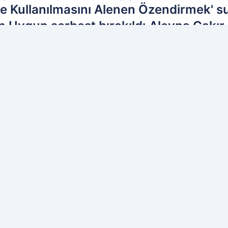
e Kullanılmasını Alenen Özendirmek' s
 Uygun serbest bırakıldı.Aleyna Çakır 
ih edilen kaynak olarak ekleyin!
Ç
İL