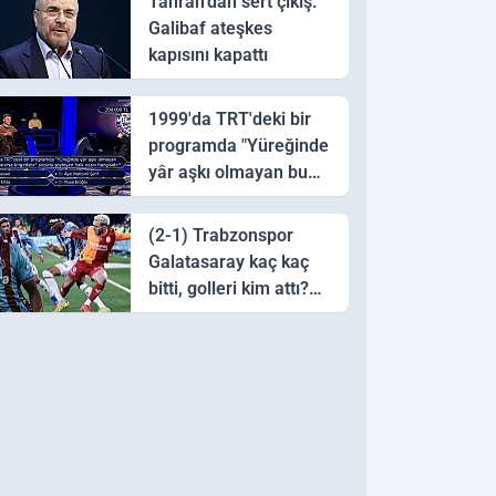
Tahran’dan sert çıkış:
Galibaf ateşkes
kapısını kapattı
1999'da TRT'deki bir
programda "Yüreğinde
yâr aşkı olmayan bu
sazı çalarsa tingirdatır"
sözünü söyleyen halk
(2-1) Trabzonspor
ozanı hangisidir?
Galatasaray kaç kaç
bitti, golleri kim attı?
Trabzonspor
Galatasaray maç özeti
ve golleri!