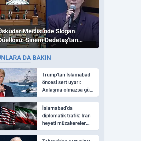
Üsküdar Meclisi'nde Slogan
Düellosu: Sinem Dedetaş'tan
Ezber Bozan "Erdoğan" ve
UNLARA DA BAKIN
"İmamoğlu" Çıkışı!
Trump'tan İslamabad
öncesi sert uyarı:
Anlaşma olmazsa güç
kullanırız
İslamabad'da
diplomatik trafik: İran
heyeti müzakereler
için Pakistan'a ulaştı