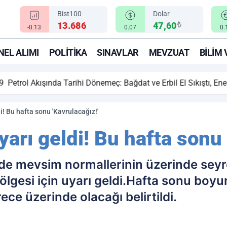
Bist100
Dolar
₺
13.686
47,60
-0.13
0.07
0.
EL ALIMI
POLITIKA
SINAVLAR
MEVZUAT
BILIM 
ihi Dönemeç: Bağdat ve Erbil El Sıkıştı, Enerji Rotası Türkiye!
i! Bu hafta sonu 'Kavrulacağız!'
yarı geldi! Bu hafta sonu 
e'de mevsim normallerinin üzerinde s
lgesi için uyarı geldi.Hafta sonu boyun
ce üzerinde olacağı belirtildi.