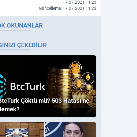
17.07.2021 11:23
Güncelleme: 17.07.2021 11:23
OK OKUNANLAR
GINIZI ÇEKEBILIR
BtcTurk Çöktü mü? 503 Hatası ne
demek?