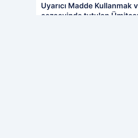
Uyarıcı Madde Kullanmak v
cezaevinde tutulan Ümitcan
PAYLAŞ
Kamu Personeli
kaynağını Google'da terc