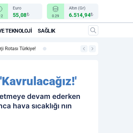
Euro
Altın (Gr)
₺
₺
55,08
6.514,94
12
0.29
VE TEKNOLOJI
SAĞLIK
00:12
"Epic Fury" Operasy
'Kavrulacağız!'
eyretmeye devam ederken
ca hava sıcaklığı nın