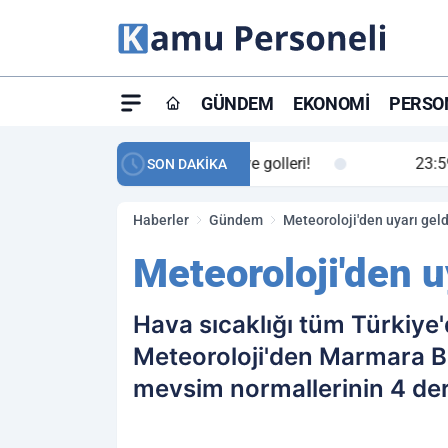
GÜNDEM
EKONOMI
PERSON
ay maç özeti ve golleri!
23:59
Petrol Akışında Tar
SON DAKİKA
Haberler
Gündem
Meteoroloji'den uyarı geld
Meteoroloji'den u
Hava sıcaklığı tüm Türkiy
Meteoroloji'den Marmara Bö
mevsim normallerinin 4 dere