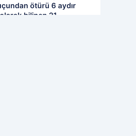
uçundan ötürü 6 aydır
olarak bilinen 21
17.07.2021 11:00
Güncelleme: 17.07.2021 11:04
OK OKUNANLAR
GINIZI ÇEKEBILIR
BtcTurk Çöktü mü? 503 Hatası ne