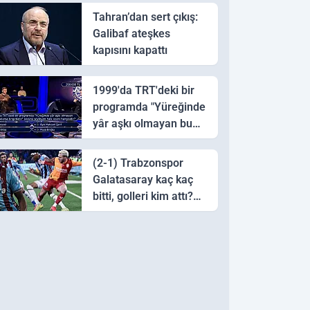
Tahran’dan sert çıkış:
Galibaf ateşkes
kapısını kapattı
1999'da TRT'deki bir
programda "Yüreğinde
yâr aşkı olmayan bu
sazı çalarsa tingirdatır"
sözünü söyleyen halk
(2-1) Trabzonspor
ozanı hangisidir?
Galatasaray kaç kaç
bitti, golleri kim attı?
Trabzonspor
Galatasaray maç özeti
ve golleri!