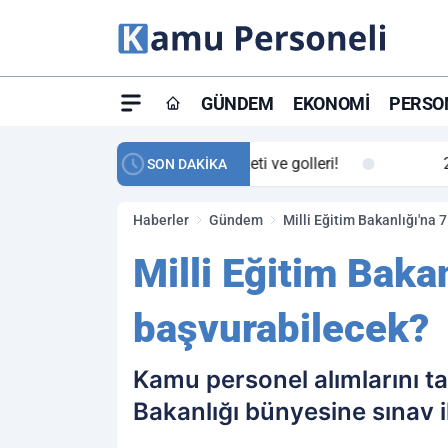
GÜNDEM
EKONOMI
PERSON
ay maç özeti ve golleri!
23:59
Petrol Akışında Tar
SON DAKİKA
Haberler
Gündem
Milli Eğitim Bakanlığı'na 
Milli Eğitim Baka
başvurabilecek?
Kamu personel alımlarını ta
Bakanlığı bünyesine sınav i