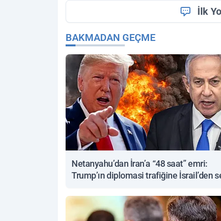
İlk Y
BAKMADAN GEÇME
Netanyahu’dan İran’a “48 saat” emri:
Trump’ın diplomasi trafiğine İsrail’den s
yanıt