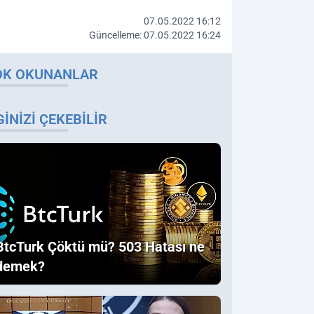
07.05.2022 16:12
Güncelleme: 07.05.2022 16:24
OK OKUNANLAR
GINIZI ÇEKEBILIR
BtcTurk Çöktü mü? 503 Hatası ne
demek?