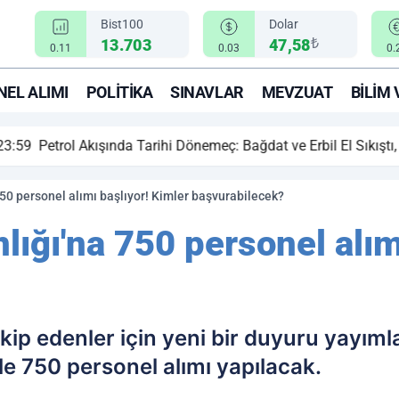
Bist100
Dolar
₺
13.703
47,58
0.11
0.03
0.
EL ALIMI
POLITIKA
SINAVLAR
MEVZUAT
BILIM 
ihi Dönemeç: Bağdat ve Erbil El Sıkıştı, Enerji Rotası Türkiye!
750 personel alımı başlıyor! Kimler başvurabilecek?
nlığı'na 750 personel alım
kip edenler için yeni bir duyuru yayıml
le 750 personel alımı yapılacak.