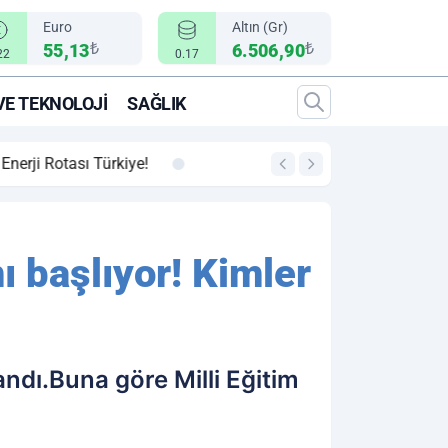
Euro
Altın (Gr)
₺
₺
55,13
6.506,90
22
0.17
VE TEKNOLOJI
SAĞLIK
00:12
"Epic Fury" Operasy
ı başlıyor! Kimler
andı.Buna göre Milli Eğitim