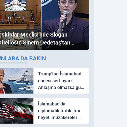
Üsküdar Meclisi'nde Slogan
Düellosu: Sinem Dedetaş'tan
Ezber Bozan "Erdoğan" ve
UNLARA DA BAKIN
"İmamoğlu" Çıkışı!
Trump'tan İslamabad
öncesi sert uyarı:
Anlaşma olmazsa güç
kullanırız
İslamabad'da
diplomatik trafik: İran
heyeti müzakereler
için Pakistan'a ulaştı