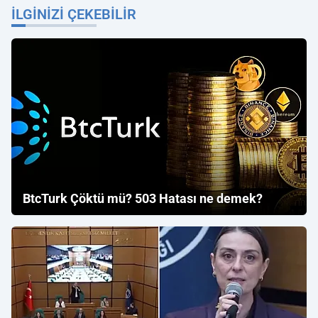
İLGINIZI ÇEKEBILIR
BtcTurk Çöktü mü? 503 Hatası ne demek?