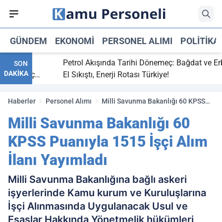
GÜNDEM
EKONOMI
PERSONEL ALIMI
POLITIKA
bitti,
Petrol Akışında Tarihi Dönemeç: Bağdat ve Erbil
SON
DAKİKA
aray maç
El Sıkıştı, Enerji Rotası Türkiye!
Haberler
Personel Alımı
Milli Savunma Bakanlığı 60 KPSS
Puanıyla 1515 İşçi Alım İlanı
Milli Savunma Bakanlığı 60
Yayımladı
KPSS Puanıyla 1515 İşçi Alım
İlanı Yayımladı
Milli Savunma Bakanlığına bağlı askeri
işyerlerinde Kamu kurum ve Kuruluşlarına
İşçi Alınmasında Uygulanacak Usul ve
Esaslar Hakkında Yönetmelik hükümleri