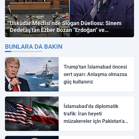
Üsküdar Meclisi'nde Slogan Düellosu: Sinem
Dedetaş'tan Ezber Bozan "Erdoğan" ve
"İmamoğlu" Çıkışı!
BUNLARA DA BAKIN
Trump'tan İslamabad öncesi
sert uyarı: Anlaşma olmazsa
güç kullanırız
İslamabad'da diplomatik
trafik: İran heyeti
müzakereler için Pakistan'a
ulaştı