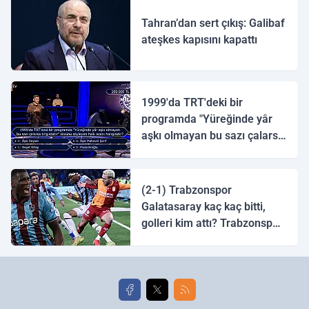
Tahran’dan sert çıkış: Galibaf
ateşkes kapısını kapattı
1999'da TRT'deki bir
programda "Yüreğinde yâr
aşkı olmayan bu sazı çalarsa
tingirdatır" sözünü söyleyen
halk ozanı hangisidir?
(2-1) Trabzonspor
Galatasaray kaç kaç bitti,
golleri kim attı? Trabzonspor
Galatasaray maç özeti ve
golleri!