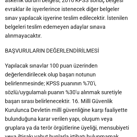
askerlik durum belgesi, 2016 KPSS sonuç belgesi
evraklar ile işyerlerince istenecek diğer belgeler
sınav yapılacak işyerine teslim edilecektir. İstenilen
belgeleri teslim edemeyen adaylar sınava
alınmayacaktır.
BAŞVURULARIN DEĞERLENDİRİLMESİ
Yapılacak sınavlar 100 puan üzerinden
değerlendirilecek olup başarı notunun
belirlenmesinde; KPSS puanının %70'i,
sözlü/uygulamalı puanın %30'u alınmak suretiyle
başarı sırası belirlenecektir. 16. Millî Güvenlik
Kurulunca Devletin millî güvenliğine karşı faaliyette
bulunduğuna karar verilen yapı, oluşum veya
gruplara ya da terör örgütlerine üyeliği, mensubiyeti
veya iltisakı yahut bunlarla irtibatı bulunmamak.