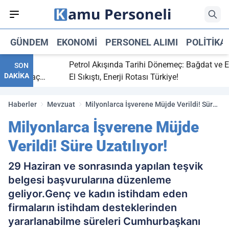
GÜNDEM
EKONOMI
PERSONEL ALIMI
POLITIKA
bitti,
Petrol Akışında Tarihi Dönemeç: Bağdat ve Erbi
SON
DAKİKA
saray maç
El Sıkıştı, Enerji Rotası Türkiye!
Haberler
Mevzuat
Milyonlarca İşverene Müjde Verildi! Süre
Uzatılıyor!
Milyonlarca İşverene Müjde
Verildi! Süre Uzatılıyor!
29 Haziran ve sonrasında yapılan teşvik
belgesi başvurularına düzenleme
geliyor.Genç ve kadın istihdam eden
firmaların istihdam desteklerinden
yararlanabilme süreleri Cumhurbaşkanı