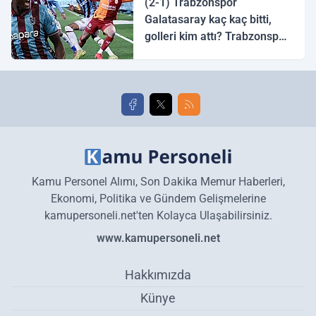
(2-1) Trabzonspor
Galatasaray kaç kaç bitti,
golleri kim attı? Trabzonspor
Galatasaray maç özeti ve
golleri!
Kamu Personel Alımı, Son Dakika Memur Haberleri,
Ekonomi, Politika ve Gündem Gelişmelerine
kamupersoneli.net'ten Kolayca Ulaşabilirsiniz.
www.kamupersoneli.net
Hakkımızda
Künye