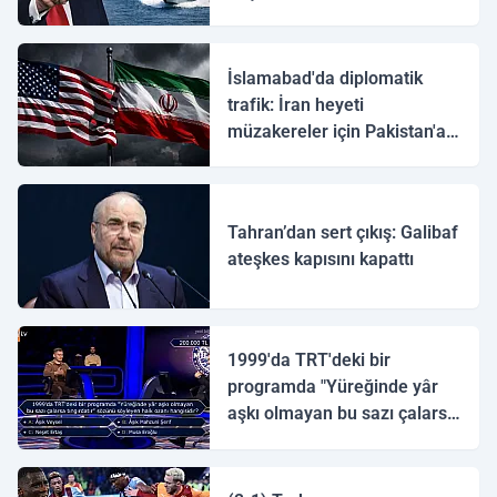
İslamabad'da diplomatik
trafik: İran heyeti
müzakereler için Pakistan'a
ulaştı
Tahran’dan sert çıkış: Galibaf
ateşkes kapısını kapattı
1999'da TRT'deki bir
programda "Yüreğinde yâr
aşkı olmayan bu sazı çalarsa
tingirdatır" sözünü söyleyen
halk ozanı hangisidir?