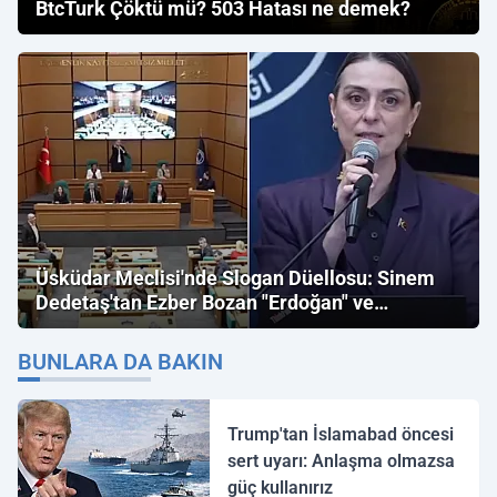
BtcTurk Çöktü mü? 503 Hatası ne demek?
Üsküdar Meclisi'nde Slogan Düellosu: Sinem
Dedetaş'tan Ezber Bozan "Erdoğan" ve
"İmamoğlu" Çıkışı!
BUNLARA DA BAKIN
Trump'tan İslamabad öncesi
sert uyarı: Anlaşma olmazsa
güç kullanırız