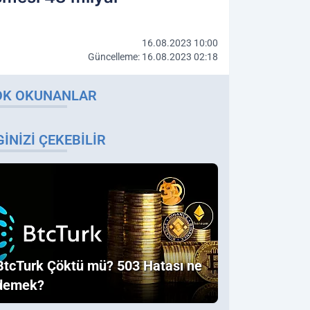
16.08.2023 10:00
Güncelleme: 16.08.2023 02:18
OK OKUNANLAR
GINIZI ÇEKEBILIR
BtcTurk Çöktü mü? 503 Hatası ne
demek?