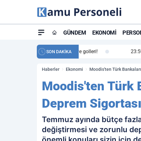
GÜNDEM
EKONOMI
PERSON
ay maç özeti ve golleri!
23:59
Petrol Akışında Tar
SON DAKİKA
Haberler
Ekonomi
Moodis'ten Türk Bankalar
Moodis'ten Türk 
Deprem Sigortasın
Temmuz ayında bütçe fazlas
değiştirmesi ve zorunlu de
önemli konuları sizin için