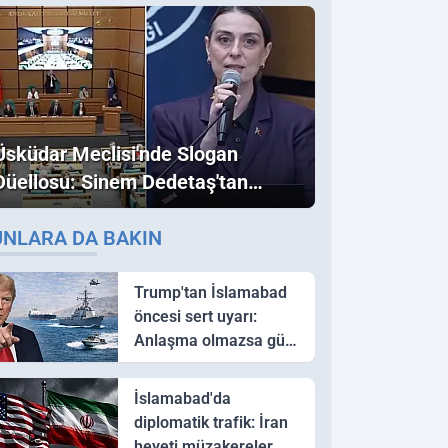
Üsküdar Meclisi'nde Slogan
Düellosu: Sinem Dedetaş'tan
Ezber Bozan "Erdoğan" ve
UNLARA DA BAKIN
"İmamoğlu" Çıkışı!
Trump'tan İslamabad
öncesi sert uyarı:
Anlaşma olmazsa güç
kullanırız
İslamabad'da
diplomatik trafik: İran
heyeti müzakereler