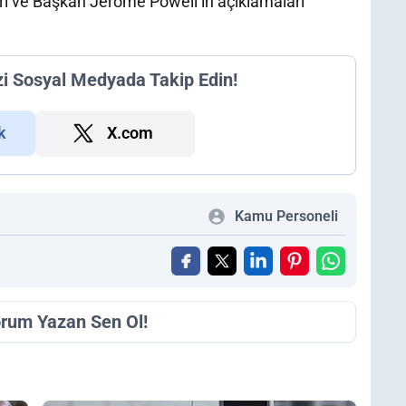
rı ve Başkan Jerome Powell’ın açıklamaları
zi Sosyal Medyada Takip Edin!
k
X.com
Kamu Personeli
orum Yazan Sen Ol!