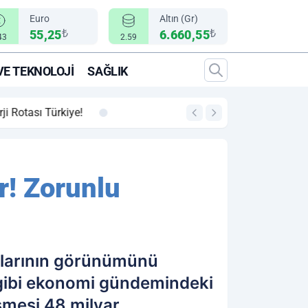
Euro
Altın (Gr)
₺
₺
55,25
6.660,55
43
2.59
VE TEKNOLOJI
SAĞLIK
00:12
"Epic Fury" Operasy
r! Zorunlu
kalarının görünümünü
r gibi ekonomi gündemindeki
şmesi 48 milyar