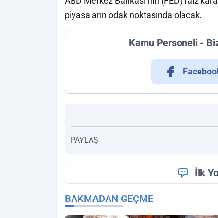
ABD Merkez Bankası’nın (FED) faiz kara
piyasaların odak noktasında olacak.
Kamu Personeli - Bi
Faceboo
PAYLAŞ
İlk Y
BAKMADAN GEÇME