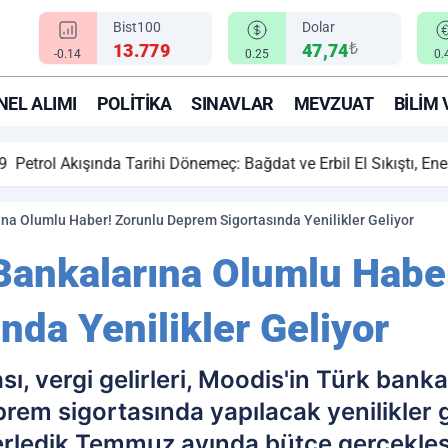
Bist100
Dolar
₺
13.779
47,74
-0.14
0.25
0.
EL ALIMI
POLITIKA
SINAVLAR
MEVZUAT
BILIM 
ihi Dönemeç: Bağdat ve Erbil El Sıkıştı, Enerji Rotası Türkiye!
ına Olumlu Haber! Zorunlu Deprem Sigortasında Yenilikler Geliyor
Bankalarına Olumlu Habe
da Yenilikler Geliyor
ı, vergi gelirleri, Moodis'in Türk ban
prem sigortasında yapılacak yenilikle
 derledik.Temmuz ayında bütçe gerçekle