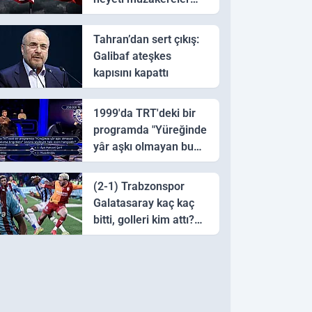
için Pakistan'a ulaştı
Tahran’dan sert çıkış:
Galibaf ateşkes
kapısını kapattı
1999'da TRT'deki bir
programda "Yüreğinde
yâr aşkı olmayan bu
sazı çalarsa tingirdatır"
sözünü söyleyen halk
(2-1) Trabzonspor
ozanı hangisidir?
Galatasaray kaç kaç
bitti, golleri kim attı?
Trabzonspor
Galatasaray maç özeti
ve golleri!