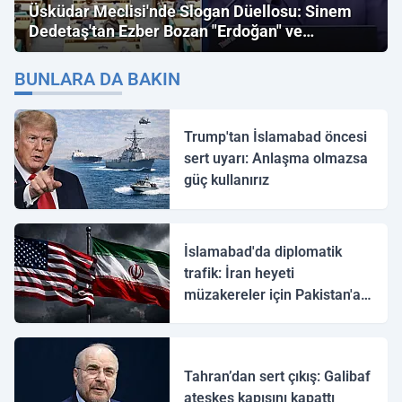
Üsküdar Meclisi'nde Slogan Düellosu: Sinem
Dedetaş'tan Ezber Bozan "Erdoğan" ve
"İmamoğlu" Çıkışı!
BUNLARA DA BAKIN
Trump'tan İslamabad öncesi
sert uyarı: Anlaşma olmazsa
güç kullanırız
İslamabad'da diplomatik
trafik: İran heyeti
müzakereler için Pakistan'a
ulaştı
Tahran’dan sert çıkış: Galibaf
ateşkes kapısını kapattı