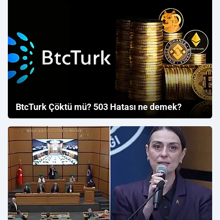
BtcTurk Çöktü mü? 503 Hatası ne demek?