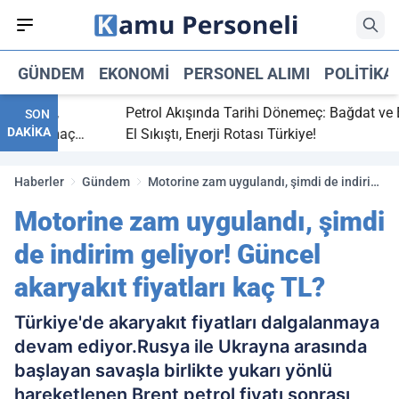
GÜNDEM
EKONOMI
PERSONEL ALIMI
POLITIKA
bitti,
Petrol Akışında Tarihi Dönemeç: Bağdat ve Erbi
SON
DAKİKA
saray maç
El Sıkıştı, Enerji Rotası Türkiye!
Haberler
Gündem
Motorine zam uygulandı, şimdi de indirim
geliyor! Güncel akaryakıt fiyatları kaç TL?
Motorine zam uygulandı, şimdi
de indirim geliyor! Güncel
akaryakıt fiyatları kaç TL?
Türkiye'de akaryakıt fiyatları dalgalanmaya
devam ediyor.Rusya ile Ukrayna arasında
başlayan savaşla birlikte yukarı yönlü
hareketlenen Brent petrol fiyatı sonrası