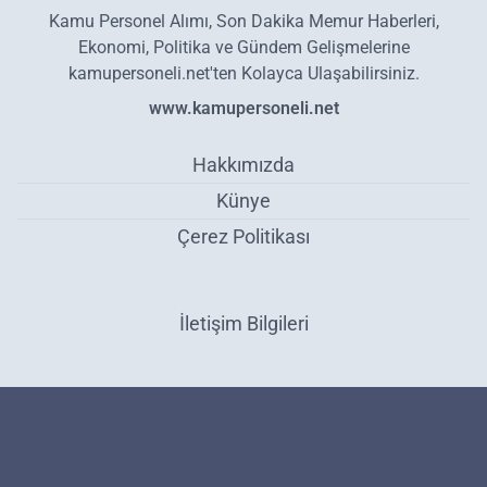
Kamu Personel Alımı, Son Dakika Memur Haberleri,
Ekonomi, Politika ve Gündem Gelişmelerine
kamupersoneli.net'ten Kolayca Ulaşabilirsiniz.
www.kamupersoneli.net
Hakkımızda
Künye
Çerez Politikası
İletişim Bilgileri
Motorine zam uygulandı, şimdi de indirim geliyor! Güncel akaryakıt
fiyatları kaç TL? - Gündem
Haber Yazılımı:
Medya İnternet
-
Kulga Haber Yazılımı
v26.7.3