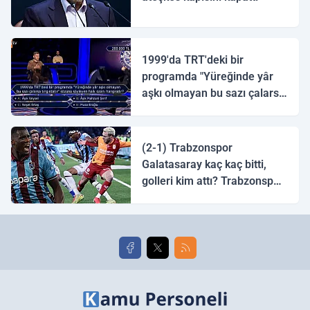
1999'da TRT'deki bir
programda "Yüreğinde yâr
aşkı olmayan bu sazı çalarsa
tingirdatır" sözünü söyleyen
halk ozanı hangisidir?
(2-1) Trabzonspor
Galatasaray kaç kaç bitti,
golleri kim attı? Trabzonspor
Galatasaray maç özeti ve
golleri!