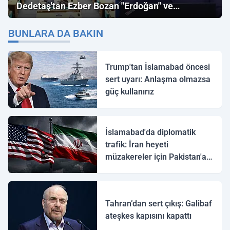
Dedetaş'tan Ezber Bozan "Erdoğan" ve
"İmamoğlu" Çıkışı!
BUNLARA DA BAKIN
Trump'tan İslamabad öncesi
sert uyarı: Anlaşma olmazsa
güç kullanırız
İslamabad'da diplomatik
trafik: İran heyeti
müzakereler için Pakistan'a
ulaştı
Tahran’dan sert çıkış: Galibaf
ateşkes kapısını kapattı