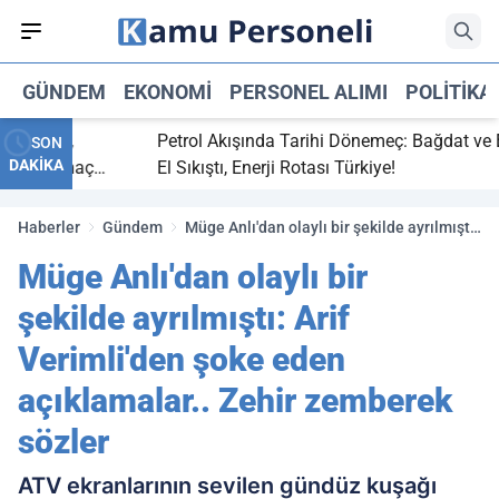
GÜNDEM
EKONOMI
PERSONEL ALIMI
POLITIKA
 bitti,
Petrol Akışında Tarihi Dönemeç: Bağdat ve Erbi
SON
DAKİKA
saray maç
El Sıkıştı, Enerji Rotası Türkiye!
Haberler
Gündem
Müge Anlı'dan olaylı bir şekilde ayrılmıştı:
Arif Verimli'den şoke eden açıklamalar..
Müge Anlı'dan olaylı bir
Zehir zemberek sözler
şekilde ayrılmıştı: Arif
Verimli'den şoke eden
açıklamalar.. Zehir zemberek
sözler
ATV ekranlarının sevilen gündüz kuşağı