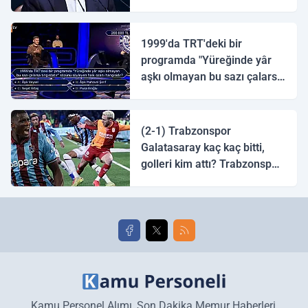
1999'da TRT'deki bir
programda "Yüreğinde yâr
aşkı olmayan bu sazı çalarsa
tingirdatır" sözünü söyleyen
halk ozanı hangisidir?
(2-1) Trabzonspor
Galatasaray kaç kaç bitti,
golleri kim attı? Trabzonspor
Galatasaray maç özeti ve
golleri!
Kamu Personel Alımı, Son Dakika Memur Haberleri,