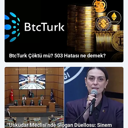
BtcTurk Çöktü mü? 503 Hatası ne demek?
Üsküdar Meclisi'nde Slogan Düellosu: Sinem