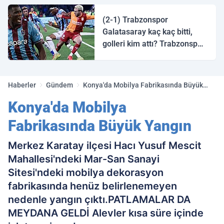
halk ozanı hangisidir?
(2-1) Trabzonspor
Galatasaray kaç kaç bitti,
golleri kim attı? Trabzonspor
Galatasaray maç özeti ve
golleri!
Haberler
Gündem
Konya'da Mobilya Fabrikasında Büyük
Yangın
Konya'da Mobilya
Fabrikasında Büyük Yangın
Merkez Karatay ilçesi Hacı Yusuf Mescit
Mahallesi'ndeki Mar-San Sanayi
Sitesi'ndeki mobilya dekorasyon
fabrikasında henüz belirlenemeyen
nedenle yangın çıktı.PATLAMALAR DA
MEYDANA GELDİ Alevler kısa süre içinde