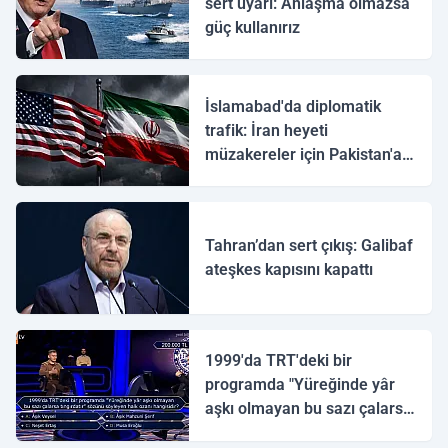
sert uyarı: Anlaşma olmazsa
güç kullanırız
İslamabad'da diplomatik
trafik: İran heyeti
müzakereler için Pakistan'a
ulaştı
Tahran’dan sert çıkış: Galibaf
ateşkes kapısını kapattı
1999'da TRT'deki bir
programda "Yüreğinde yâr
aşkı olmayan bu sazı çalarsa
tingirdatır" sözünü söyleyen