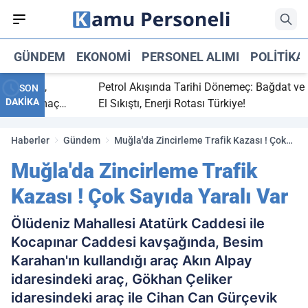
GÜNDEM
EKONOMI
PERSONEL ALIMI
POLITIKA
bitti,
Petrol Akışında Tarihi Dönemeç: Bağdat ve Erbi
SON
DAKİKA
saray maç
El Sıkıştı, Enerji Rotası Türkiye!
Haberler
Gündem
Muğla'da Zincirleme Trafik Kazası ! Çok
Sayıda Yaralı Var
Muğla'da Zincirleme Trafik
Kazası ! Çok Sayıda Yaralı Var
Ölüdeniz Mahallesi Atatürk Caddesi ile
Kocapınar Caddesi kavşağında, Besim
Karahan'ın kullandığı araç Akın Alpay
idaresindeki araç, Gökhan Çeliker
idaresindeki araç ile Cihan Can Gürçevik