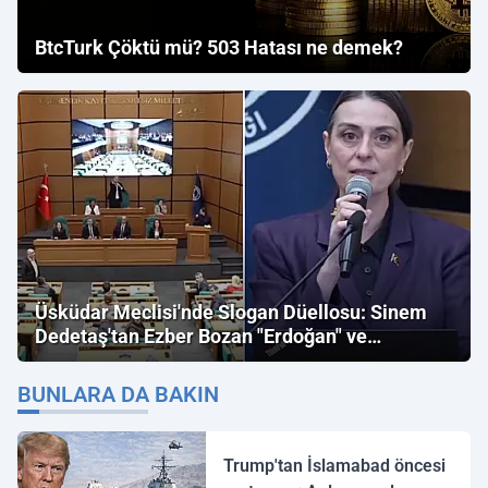
BtcTurk Çöktü mü? 503 Hatası ne demek?
Üsküdar Meclisi'nde Slogan Düellosu: Sinem
Dedetaş'tan Ezber Bozan "Erdoğan" ve
"İmamoğlu" Çıkışı!
BUNLARA DA BAKIN
Trump'tan İslamabad öncesi