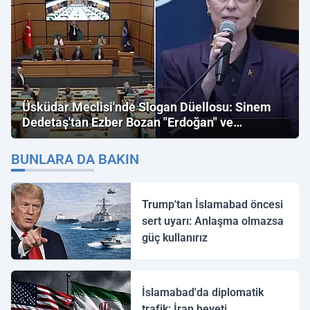
Üsküdar Meclisi'nde Slogan Düellosu: Sinem
Dedetaş'tan Ezber Bozan "Erdoğan" ve
"İmamoğlu" Çıkışı!
BUNLARA DA BAKIN
Trump'tan İslamabad öncesi
sert uyarı: Anlaşma olmazsa
güç kullanırız
İslamabad'da diplomatik
trafik: İran heyeti