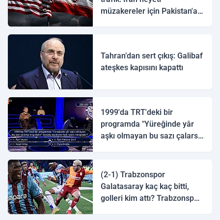
müzakereler için Pakistan'a
ulaştı
Tahran’dan sert çıkış: Galibaf
ateşkes kapısını kapattı
1999'da TRT'deki bir
programda "Yüreğinde yâr
aşkı olmayan bu sazı çalarsa
tingirdatır" sözünü söyleyen
halk ozanı hangisidir?
(2-1) Trabzonspor
Galatasaray kaç kaç bitti,
golleri kim attı? Trabzonspor
Galatasaray maç özeti ve