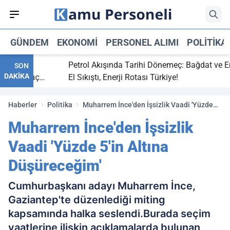
GÜNDEM
EKONOMI
PERSONEL ALIMI
POLITIKA
bitti,
Petrol Akışında Tarihi Dönemeç: Bağdat ve Erbi
SON
DAKİKA
aray maç
El Sıkıştı, Enerji Rotası Türkiye!
Haberler
Politika
Muharrem İnce'den İşsizlik Vaadi 'Yüzde
5'in Altına Düşüreceğim'
Muharrem İnce'den İşsizlik
Vaadi 'Yüzde 5'in Altına
Düşüreceğim'
Cumhurbaşkanı adayı Muharrem İnce,
Gaziantep'te düzenlediği miting
kapsamında halka seslendi.Burada seçim
vaatlerine ilişkin açıklamalarda bulunan