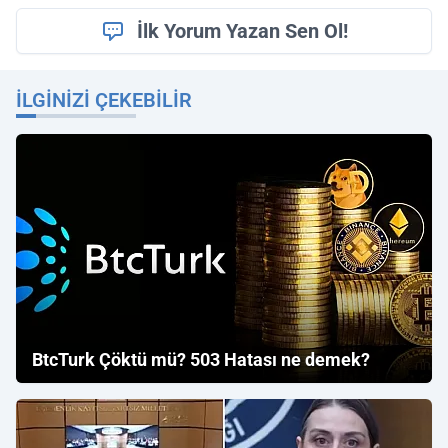
İlk Yorum Yazan Sen Ol!
İLGINIZI ÇEKEBILIR
BtcTurk Çöktü mü? 503 Hatası ne demek?