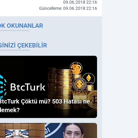
09.06.2018 22:16
Güncelleme: 09.06.2018 22:16
OK OKUNANLAR
GINIZI ÇEKEBILIR
BtcTurk Çöktü mü? 503 Hatası ne
demek?