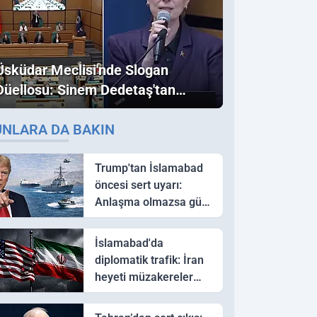
Üsküdar Meclisi'nde Slogan
Düellosu: Sinem Dedetaş'tan
Ezber Bozan "Erdoğan" ve
UNLARA DA BAKIN
"İmamoğlu" Çıkışı!
Trump'tan İslamabad
öncesi sert uyarı:
Anlaşma olmazsa güç
kullanırız
İslamabad'da
diplomatik trafik: İran
heyeti müzakereler
için Pakistan'a ulaştı