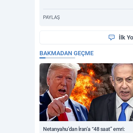
PAYLAŞ
İlk Y
BAKMADAN GEÇME
Netanyahu’dan İran’a “48 saat” emri: