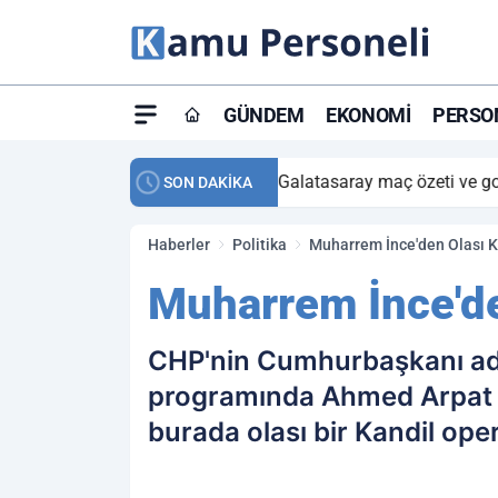
GÜNDEM
EKONOMI
PERSON
ay maç özeti ve golleri!
23:59
Petrol Akışında Tar
SON DAKİKA
Haberler
Politika
Muharrem İnce'den Olası 
Muharrem İnce'de
CHP'nin Cumhurbaşkanı ad
programında Ahmed Arpat t
burada olası bir Kandil op