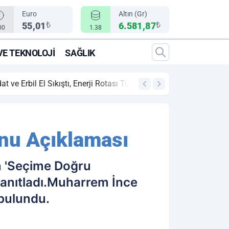
Euro
Altın (Gr)
₺
₺
55,01
6.581,87
00
1.38
VE TEKNOLOJI
SAĞLIK
00:12
"Epic Fury" Operas
nu Açıklaması
 'Seçime Doğru
yanıtladı.Muharrem İnce
 bulundu.