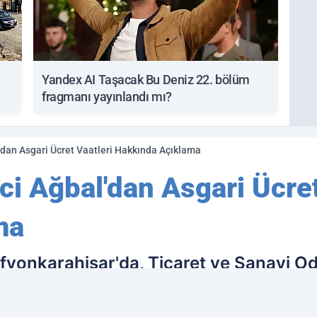
Yandex AI Taşacak Bu Deniz 22. bölüm
fragmanı yayınlandı mı?
'dan Asgari Ücret Vaatleri Hakkında Açıklama
i Ağbal'dan Asgari Ücret
ma
fyonkarahisar'da, Ticaret ve Sanayi Od
 gazetecilerin sorularını yanıtladı.Mali
nel Başkanı Kemal Kılıçdaroğlu'nun asg