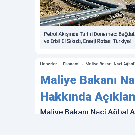
Petrol Akışında Tarihi Dönemeç: Bağdat
ve Erbil El Sıkıştı, Enerji Rotası Türkiye!
Haberler
Ekonomi
Maliye Bakanı Naci Ağbal
Maliye Bakanı Nac
Hakkında Açıkla
Maliye Bakanı Naci Ağbal A
yaptığı toplantının ardından
gazeteci tarafından CHP Ge