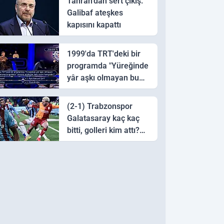
Tahran’dan sert çıkış:
Galibaf ateşkes
kapısını kapattı
1999'da TRT'deki bir
programda "Yüreğinde
yâr aşkı olmayan bu
sazı çalarsa tingirdatır"
sözünü söyleyen halk
(2-1) Trabzonspor
ozanı hangisidir?
Galatasaray kaç kaç
bitti, golleri kim attı?
Trabzonspor
Galatasaray maç özeti
ve golleri!