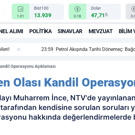
Bist100
Dolar
₺
13.939
47,71
1.01
0.18
0.
EL ALIMI
POLITIKA
SINAVLAR
MEVZUAT
BILIM 
ihi Dönemeç: Bağdat ve Erbil El Sıkıştı, Enerji Rotası Türkiye!
Kandil Operasyonu Açıklaması
n Olası Kandil Operasyo
ayı Muharrem İnce, NTV'de yayınlanan
arafından kendisine sorulan soruları 
erasyonu hakkında değerlendirmelerde