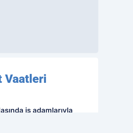
 Vaatleri
asında iş adamlarıyla
ye Bakanı Naci Ağbal'a bir
ari ücretl