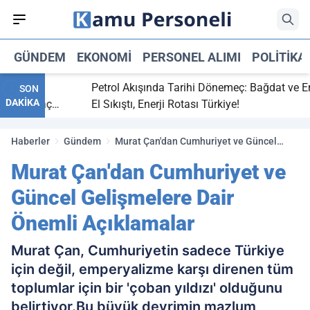
GÜNDEM
EKONOMI
PERSONEL ALIMI
POLITIKA
itti,
Petrol Akışında Tarihi Dönemeç: Bağdat ve Erbil
SON
DAKİKA
aray maç
El Sıkıştı, Enerji Rotası Türkiye!
Haberler
Gündem
Murat Çan'dan Cumhuriyet ve Güncel
Gelişmelere Dair Önemli Açıklamalar
Murat Çan'dan Cumhuriyet ve
Güncel Gelişmelere Dair
Önemli Açıklamalar
Murat Çan, Cumhuriyetin sadece Türkiye
için değil, emperyalizme karşı direnen tüm
toplumlar için bir 'çoban yıldızı' olduğunu
belirtiyor.Bu büyük devrimin mazlum