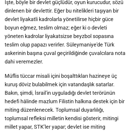
İşte, böyle bir devlet güçlüdür, oyun kurucudur, sözü
dinlenen bir devlettir. Eğer bu nitelikleri taşıyan bir
devlet liyakatli kadrolarla yönetilirse hiçbir güce
boyun eğmez, teslim olmaz; eğer ki o devleti
yöneten kadrolar liyakatsizse beyzbol sopasına
teslim olup papazı verirler. Süleymaniye'de Türk
askerinin başına çuval geçirildiğinde çuvalcılara nota
dahi veremezler.
Müflis tüccar misali içini boşalttıkları hazineye üç
kuruş döviz bulabilmek için vatandaşlık satarlar.
Bakın, şimdi, İsrail'in uyguladığı devlet terörünün
hedefi hâlinde mazlum Filistin halkına destek için bir
miting düzenlenecek. Toplumsal duyarlılığı,
toplumsal refleksi milletin kendisi gösterir, mitingi
millet yapar, STK’ler yapar; devlet ise miting