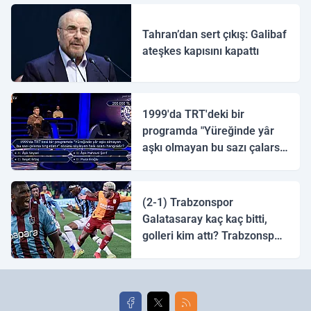
Tahran’dan sert çıkış: Galibaf
ateşkes kapısını kapattı
1999'da TRT'deki bir
programda "Yüreğinde yâr
aşkı olmayan bu sazı çalarsa
tingirdatır" sözünü söyleyen
halk ozanı hangisidir?
(2-1) Trabzonspor
Galatasaray kaç kaç bitti,
golleri kim attı? Trabzonspor
Galatasaray maç özeti ve
golleri!