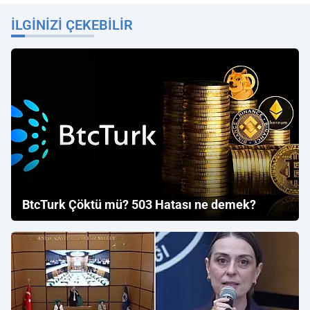
İLGINIZI ÇEKEBILIR
BtcTurk Çöktü mü? 503 Hatası ne demek?