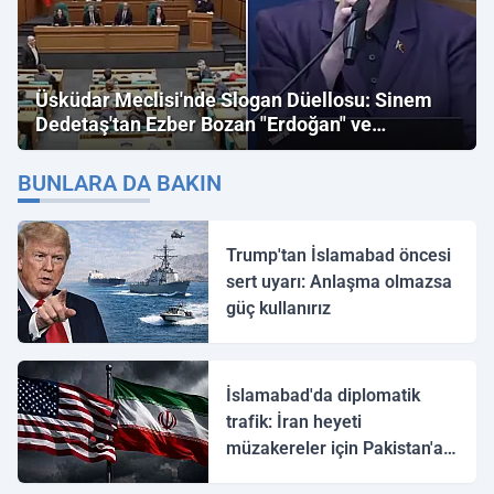
Üsküdar Meclisi'nde Slogan Düellosu: Sinem
Dedetaş'tan Ezber Bozan "Erdoğan" ve
"İmamoğlu" Çıkışı!
BUNLARA DA BAKIN
Trump'tan İslamabad öncesi
sert uyarı: Anlaşma olmazsa
güç kullanırız
İslamabad'da diplomatik
trafik: İran heyeti
müzakereler için Pakistan'a
ulaştı