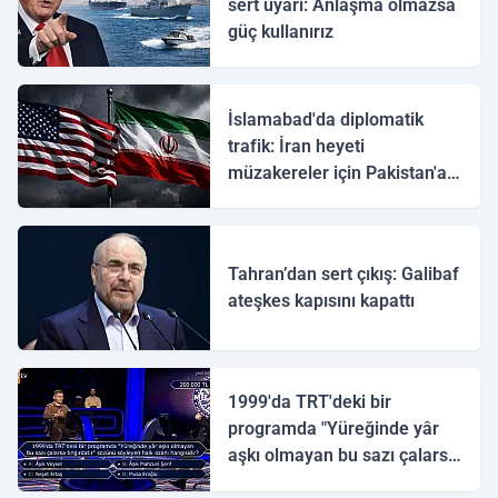
sert uyarı: Anlaşma olmazsa
güç kullanırız
İslamabad'da diplomatik
trafik: İran heyeti
müzakereler için Pakistan'a
ulaştı
Tahran’dan sert çıkış: Galibaf
ateşkes kapısını kapattı
1999'da TRT'deki bir
programda "Yüreğinde yâr
aşkı olmayan bu sazı çalarsa
tingirdatır" sözünü söyleyen