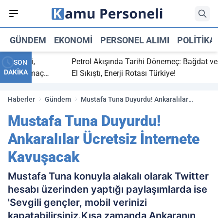
GÜNDEM
EKONOMI
PERSONEL ALIMI
POLITIKA
ç bitti,
Petrol Akışında Tarihi Dönemeç: Bağdat ve Erb
SON
DAKİKA
asaray maç
El Sıkıştı, Enerji Rotası Türkiye!
Haberler
Gündem
Mustafa Tuna Duyurdu! Ankaralılar
Ücretsiz İnternete Kavuşacak
Mustafa Tuna Duyurdu!
Ankaralılar Ücretsiz İnternete
Kavuşacak
Mustafa Tuna konuyla alakalı olarak Twitter
hesabı üzerinden yaptığı paylaşımlarda ise
'Sevgili gençler, mobil verinizi
kapatabilirsiniz.Kısa zamanda Ankaranın