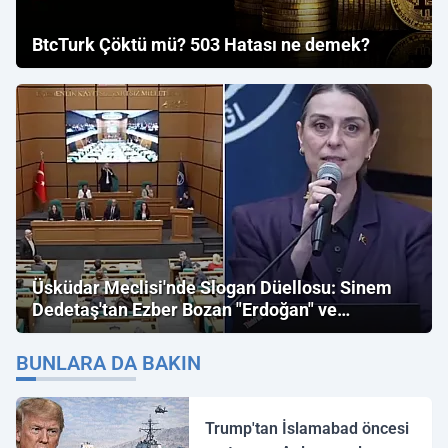
BtcTurk Çöktü mü? 503 Hatası ne demek?
Üsküdar Meclisi'nde Slogan Düellosu: Sinem
Dedetaş'tan Ezber Bozan "Erdoğan" ve
"İmamoğlu" Çıkışı!
BUNLARA DA BAKIN
Trump'tan İslamabad öncesi