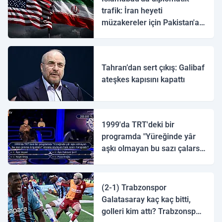
trafik: İran heyeti
müzakereler için Pakistan'a
ulaştı
Tahran’dan sert çıkış: Galibaf
ateşkes kapısını kapattı
1999'da TRT'deki bir
programda "Yüreğinde yâr
aşkı olmayan bu sazı çalarsa
tingirdatır" sözünü söyleyen
halk ozanı hangisidir?
(2-1) Trabzonspor
Galatasaray kaç kaç bitti,
golleri kim attı? Trabzonspor