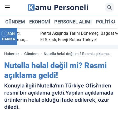
GÜNDEM
EKONOMI
PERSONEL ALIMI
POLITIKA
ç bitti,
Petrol Akışında Tarihi Dönemeç: Bağdat ve Er
SON
DAKİKA
asaray maç
El Sıkıştı, Enerji Rotası Türkiye!
Haberler
Gündem
Nutella helal değil mi? Resmi açıklama
geldi!
Nutella helal değil mi? Resmi
açıklama geldi!
Konuyla ilgili Nutella'nın Türkiye Ofisi'nden
resmi bir açıklama geldi.Yapılan açıklamada
ürünlerin helal olduğu ifade edilerek, özür
diledi.