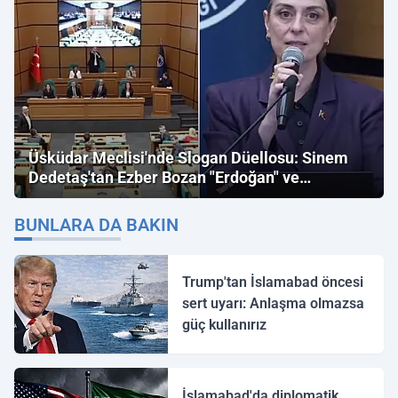
Üsküdar Meclisi'nde Slogan Düellosu: Sinem
Dedetaş'tan Ezber Bozan "Erdoğan" ve
"İmamoğlu" Çıkışı!
BUNLARA DA BAKIN
Trump'tan İslamabad öncesi
sert uyarı: Anlaşma olmazsa
güç kullanırız
İslamabad'da diplomatik