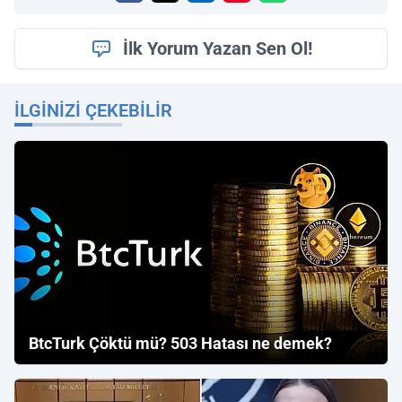
İlk Yorum Yazan Sen Ol!
İLGINIZI ÇEKEBILIR
BtcTurk Çöktü mü? 503 Hatası ne demek?