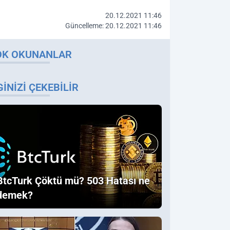
20.12.2021 11:46
Güncelleme: 20.12.2021 11:46
OK OKUNANLAR
GINIZI ÇEKEBILIR
BtcTurk Çöktü mü? 503 Hatası ne
demek?