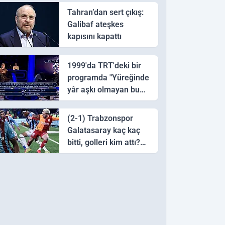
Tahran’dan sert çıkış:
Galibaf ateşkes
kapısını kapattı
1999'da TRT'deki bir
programda "Yüreğinde
yâr aşkı olmayan bu
sazı çalarsa tingirdatır"
sözünü söyleyen halk
(2-1) Trabzonspor
ozanı hangisidir?
Galatasaray kaç kaç
bitti, golleri kim attı?
Trabzonspor
Galatasaray maç özeti
ve golleri!