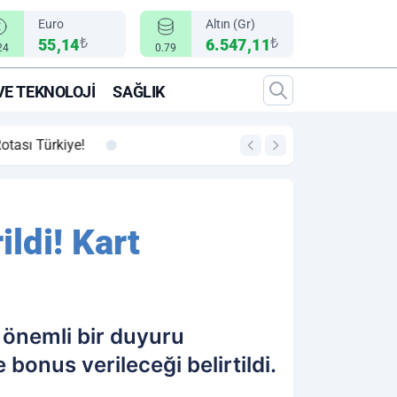
Euro
Altın (Gr)
₺
₺
55,14
6.547,11
24
0.79
VE TEKNOLOJI
SAĞLIK
00:12
"Epic Fury" Operasy
ldi! Kart
k önemli bir duyuru
onus verileceği belirtildi.