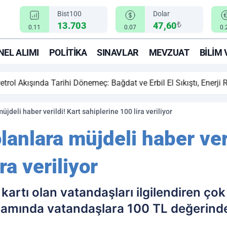
Bist100
Dolar
₺
13.703
47,60
0.11
0.07
0.
EL ALIMI
POLITIKA
SINAVLAR
MEVZUAT
BILIM 
ihi Dönemeç: Bağdat ve Erbil El Sıkıştı, Enerji Rotası Türkiye!
jdeli haber verildi! Kart sahiplerine 100 lira veriliyor
lanlara müjdeli haber veri
ra veriliyor
kartı olan vatandaşları ilgilendiren ço
mında vatandaşlara 100 TL değerinde b