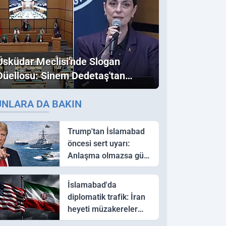
Üsküdar Meclisi'nde Slogan
Düellosu: Sinem Dedetaş'tan
Ezber Bozan "Erdoğan" ve
UNLARA DA BAKIN
"İmamoğlu" Çıkışı!
Trump'tan İslamabad
öncesi sert uyarı:
Anlaşma olmazsa güç
kullanırız
İslamabad'da
diplomatik trafik: İran
heyeti müzakereler
için Pakistan'a ulaştı