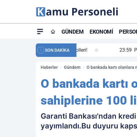
GÜNDEM
EKONOMI
PERSON
ay maç özeti ve golleri!
23:59
Petrol Akışında Tar
SON DAKİKA
Haberler
Gündem
O bankada kartı olanlara mü
O bankada kartı o
sahiplerine 100 li
Garanti Bankası'ndan kredi 
yayımlandı.Bu duyuru kapsa