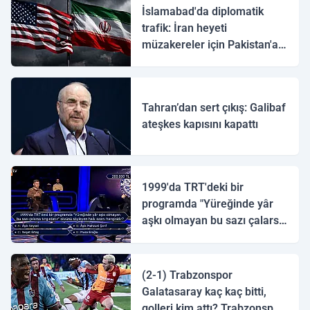
İslamabad'da diplomatik
trafik: İran heyeti
müzakereler için Pakistan'a
ulaştı
Tahran’dan sert çıkış: Galibaf
ateşkes kapısını kapattı
1999'da TRT'deki bir
programda "Yüreğinde yâr
aşkı olmayan bu sazı çalarsa
tingirdatır" sözünü söyleyen
halk ozanı hangisidir?
(2-1) Trabzonspor
Galatasaray kaç kaç bitti,
golleri kim attı? Trabzonspor