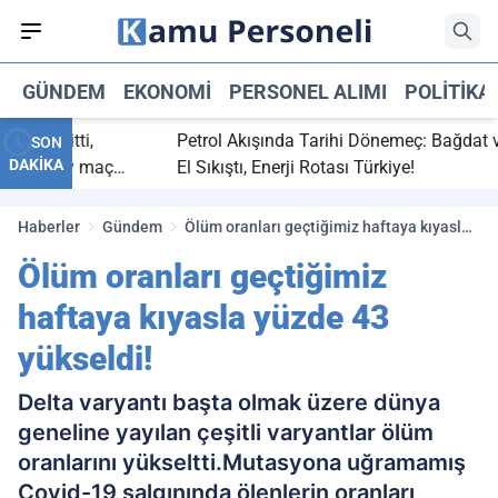
GÜNDEM
EKONOMI
PERSONEL ALIMI
POLITIKA
aç bitti,
Petrol Akışında Tarihi Dönemeç: Bağdat ve E
SON
DAKİKA
tasaray maç
El Sıkıştı, Enerji Rotası Türkiye!
Haberler
Gündem
Ölüm oranları geçtiğimiz haftaya kıyasla
yüzde 43 yükseldi!
Ölüm oranları geçtiğimiz
haftaya kıyasla yüzde 43
yükseldi!
Delta varyantı başta olmak üzere dünya
geneline yayılan çeşitli varyantlar ölüm
oranlarını yükseltti.Mutasyona uğramamış
Covid-19 salgınında ölenlerin oranları