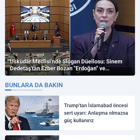
Üsküdar Meclisi'nde Slogan Düellosu: Sinem
Dedetaş'tan Ezber Bozan "Erdoğan" ve
"İmamoğlu" Çıkışı!
BUNLARA DA BAKIN
Trump'tan İslamabad öncesi
sert uyarı: Anlaşma olmazsa
güç kullanırız