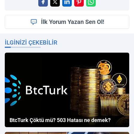
İlk Yorum Yazan Sen Ol!
İLGINIZI ÇEKEBILIR
BtcTurk Çöktü mü? 503 Hatası ne demek?