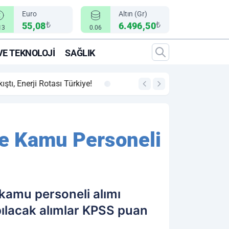
Euro
Altın (Gr)
₺
₺
55,08
6.496,50
13
0.06
VE TEKNOLOJI
SAĞLIK
00:12
"Epic Fury" Operasy
e Kamu Personeli
kamu personeli alımı
apılacak alımlar KPSS puan