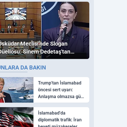
Üsküdar Meclisi'nde Slogan
Düellosu: Sinem Dedetaş'tan
Ezber Bozan "Erdoğan" ve
UNLARA DA BAKIN
"İmamoğlu" Çıkışı!
Trump'tan İslamabad
öncesi sert uyarı:
Anlaşma olmazsa güç
kullanırız
İslamabad'da
diplomatik trafik: İran
heyeti müzakereler