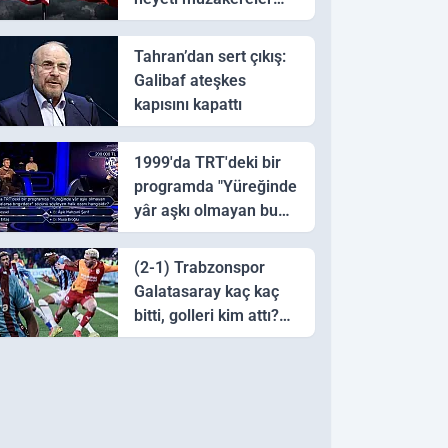
için Pakistan'a ulaştı
Tahran’dan sert çıkış:
Galibaf ateşkes
kapısını kapattı
1999'da TRT'deki bir
programda "Yüreğinde
yâr aşkı olmayan bu
sazı çalarsa tingirdatır"
sözünü söyleyen halk
(2-1) Trabzonspor
ozanı hangisidir?
Galatasaray kaç kaç
bitti, golleri kim attı?
Trabzonspor
Galatasaray maç özeti
ve golleri!