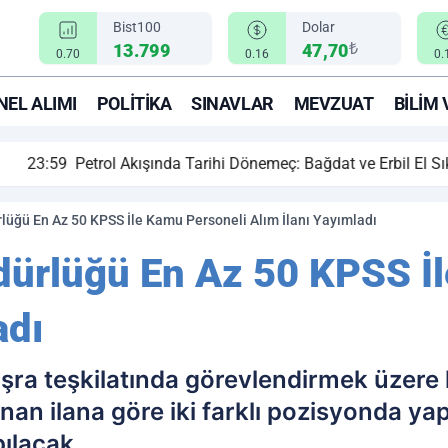
Bist100
Dolar
₺
13.799
47,70
0.70
0.16
0.
EL ALIMI
POLITIKA
SINAVLAR
MEVZUAT
BILIM 
ihi Dönemeç: Bağdat ve Erbil El Sıkıştı, Enerji Rotası Türkiye!
üğü En Az 50 KPSS İle Kamu Personeli Alım İlanı Yayımladı
ürlüğü En Az 50 KPSS İl
adı
ra teşkilatında görevlendirmek üzere 
anan ilana göre iki farklı pozisyonda y
ılacak.