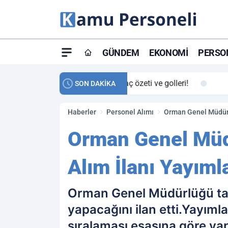
GÜNDEM
EKONOMI
PERSON
ay maç özeti ve golleri!
23:59
Petrol Akışında Tar
SON DAKİKA
Haberler
Personel Alımı
Orman Genel Müdürl
Orman Genel Müd
Alım İlanı Yayıml
Orman Genel Müdürlüğü taş
yapacağını ilan etti.Yayıml
sıralaması esasına göre yap