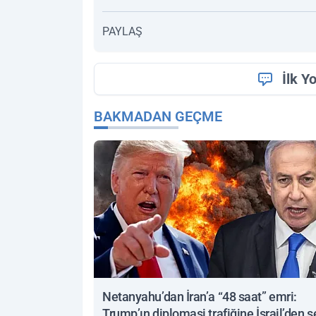
PAYLAŞ
İlk Y
BAKMADAN GEÇME
Netanyahu’dan İran’a “48 saat” emri:
Trump’ın diplomasi trafiğine İsrail’den s