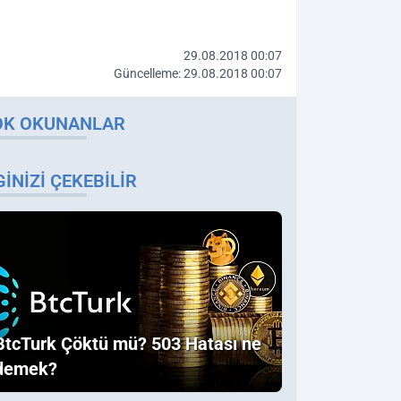
29.08.2018 00:07
Güncelleme: 29.08.2018 00:07
OK OKUNANLAR
GINIZI ÇEKEBILIR
BtcTurk Çöktü mü? 503 Hatası ne
demek?